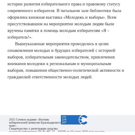
истории развития избирательного права и правовому статусу
современного избирателя. В читальном зале библиотеки была
оформлена книжная выставка «Молодежь и выборы». Всем
присутствовавшим на мероприятии молодым людям были
вручены памятки в помощь молодым избирателям «Я –
избиратель!».
Вышеуказанные мероприятия проводились в целях
ознакомления молодых и будущих избирателей с историей
выборов, избирательным законодательством, привлечения
внимания молодежи к региональным и муниципальным
выборам, повышения общественно-политической активности и
гражданской ответственности молодых людей.
2025 Сетевое издание «Вестник
избирательной комиссии Краснодарского
края».
Свидетельство о регистрации средства
массовой информации ЭЛ № ФС 77 – 65038 от 10 марта 2016 года выдано
Федеральной службой по надзору в сфере связи, информационных технологий и массовых