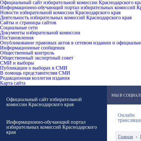
Официальный сайт избирательной комиссии Краснодарского кр
Информационно-обучающий портал избирательных комиссий Кр
Новости избирательной комиссии Краснодарского края
Деятельность избирательных комиссий Краснодарского края
Сайты и страницы сайтов
Социальные сети
Документы избирательной комиссии
Постановления
Опубликование правовых актов в сетевом издании и официаль
Информационные сообщения
Общественный контроль
Общественный экспертный совет
СМИ и выборы
Публикации о выборах в СМИ
В помощь представителям СМИ
Редакционная коллегия издания
Карта сайта
МЫ В СОЦИАЛ
Официальный сайт избирательной
комиссии Краснодарского края
Онлайн
трансляци
Информационно-обучающий портал
избирательных комиссий Краснодарского
края
Главная
›