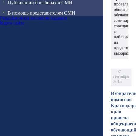
Публикации о выборах в СМИ
провела
общекраево
В помощь представителям СМИ
обучающий
Редакционная коллегия издания
семинар-
Карта сайта
совещание
с
наблюдател
на
предстоящи
выборах
07
сентября
2015
Избирател
комиссия
Краснодар
края
провела
общекраев
обучающи
семинар-