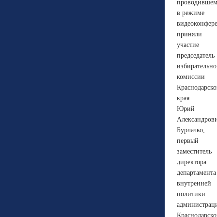
проводившем
в режиме
видеоконфере
приняли
участие
председатель
избирательн
комиссии
Краснодарско
края
Юрий
Александров
Бурлачко,
первый
заместитель
директора
департамента
внутренней
политики
администрац
Краснодарско