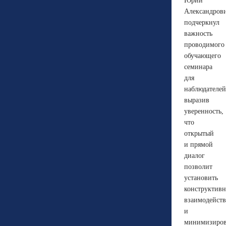
Юрий
Александров
подчеркнул
важность
проводимого
обучающего
семинара
для
наблюдателей
выразив
уверенность,
что
открытый
и прямой
диалог
позволит
установить
конструктивн
взаимодейст
и
минимизиров