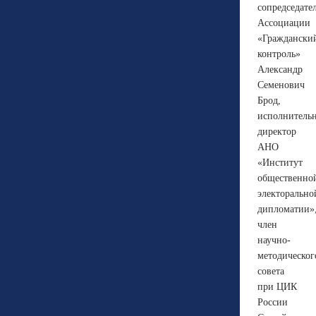
сопредседате
Ассоциации
«Граждански
контроль»
Александр
Семенович
Брод,
исполнитель
директор
АНО
«Институт
общественно
электорально
дипломатии»
член
научно-
методическог
совета
при ЦИК
России