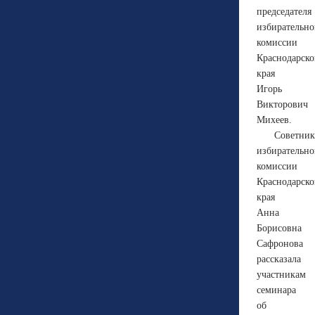
председателя
избирательн
комиссии
Краснодарско
края
Игорь
Викторович
Михеев.
Советник
избирательн
комиссии
Краснодарско
края
Анна
Борисовна
Сафронова
рассказала
участникам
семинара
об