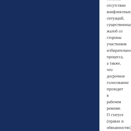
отсутствие
конфликтных
ситуаций,
существенны
жалоб со
стороны
участников
избирательно
процесса,
а также,
что
досрочное
голосование
проходит
в
рабочем
режиме.
О статусе
(правах и
обязанностях