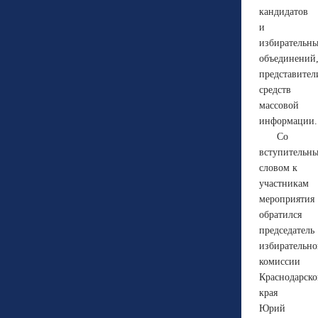
кандидатов
и
избирательн
объединений
представител
средств
массовой
информации.
Со
вступительн
словом к
участникам
мероприятия
обратился
председатель
избирательн
комиссии
Краснодарско
края
Юрий