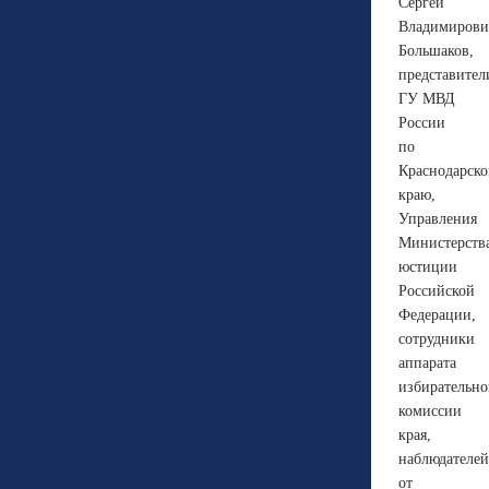
Сергей
Владимирови
Большаков,
представител
ГУ МВД
России
по
Краснодарск
краю,
Управления
Министерств
юстиции
Российской
Федерации,
сотрудники
аппарата
избирательн
комиссии
края,
наблюдателей
от