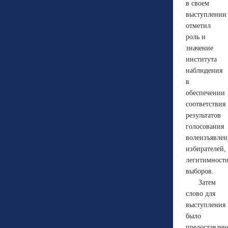
в своем
выступлении
отметил
роль и
значение
института
наблюдения
в
обеспечении
соответствия
результатов
голосования
волеизъявле
избирателей,
легитимност
выборов.
Затем
слово для
выступления
было
предоставлен