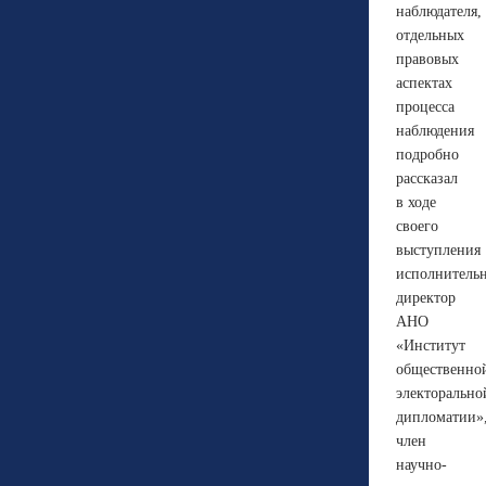
наблюдателя,
отдельных
правовых
аспектах
процесса
наблюдения
подробно
рассказал
в ходе
своего
выступления
исполнитель
директор
АНО
«Институт
общественно
электорально
дипломатии»
член
научно-