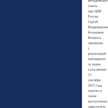
методическог
совета
при ЦИК
России
Сергей
Владимирови
Большаков.
Вопросы,
связанные
с
реализацией
наблюдения
за ходом
голосования
13
сентября
2015 года
осветил в
своем
выступлении
заместитель