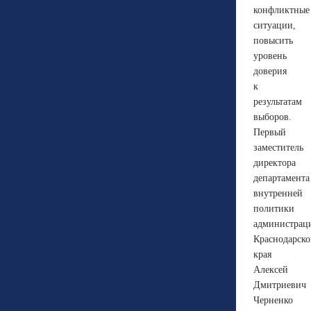
конфликтные
ситуации,
повысить
уровень
доверия
к
результатам
выборов.
Первый
заместитель
директора
департамента
внутренней
политики
администрац
Краснодарско
края
Алексей
Дмитриевич
Черненко