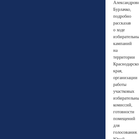
Александров
Бурлачко,
подробно
рассказав
о ходе
избирательн
кампаний
на
территории
Краснодарско
края,
организации
работы
участковых
избирательн
комиссий,
готовности
помещений
для
голосования.