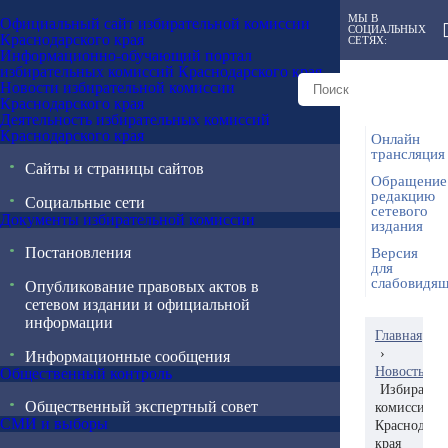
МЫ В
Официальный сайт избирательной комиссии
СОЦИАЛЬНЫХ
Краснодарского края
СЕТЯХ:
Информационно-обучающий портал
избирательных комиссий Краснодарского края
Новости избирательной комиссии
Краснодарского края
Деятельность избирательных комиссий
Краснодарского края
Онлайн
трансляция
Сайты и страницы сайтов
Обращение
редакцию
Социальные сети
сетевого
Документы избирательной комиссии
издания
Постановления
Версия
для
слабовидя
Опубликование правовых актов в
сетевом издании и официальной
информации
Главная
›
Информационные сообщения
Новость
Общественный контроль
Избирател
Общественный экспертный совет
комиссия
СМИ и выборы
Краснодарс
края