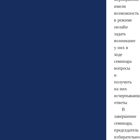
имели
возможность
в режиме
онлайн
задать
возникшие
у них в
ходе
семинара
вопросы
и
получить
на них
исчерпываю
ответы.
В
завершение
семинара,
председатель
избирательн