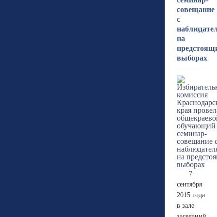
совещание
с
наблюдате
на
предстоящ
выборах
7
сентября
2015 года
в зале
заседаний