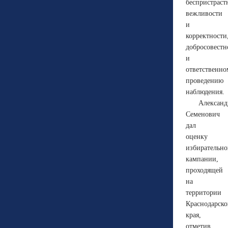
беспристраст
вежливости
и
корректности
добросовест
и
ответственно
проведению
наблюдения.
Александ
Семенович
дал
оценку
избирательн
кампании,
проходящей
на
территории
Краснодарско
края,
отметив