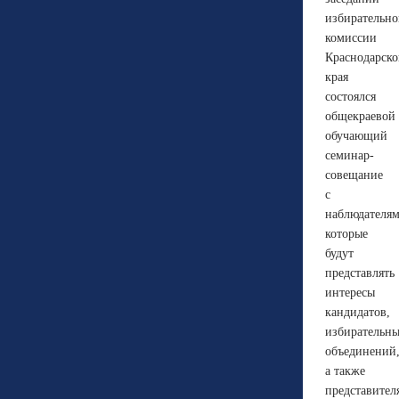
избирательн
комиссии
Краснодарско
края
состоялся
общекраевой
обучающий
семинар-
совещание
с
наблюдателям
которые
будут
представлять
интересы
кандидатов,
избирательн
объединений
а также
представител