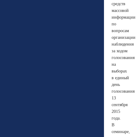
средств
массовой
информации
по
вопросам
организации
наблюдения
за ходом
голосования
на
выборах
в единый
день
голосования
13
сентября
2015
года.
В
семинаре,