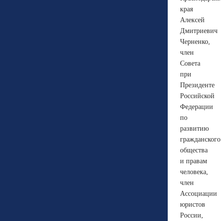
края
Алексей
Дмитриевич
Черненко,
член
Совета
при
Президенте
Российской
Федерации
по
развитию
гражданского
общества
и правам
человека,
член
Ассоциации
юристов
России,