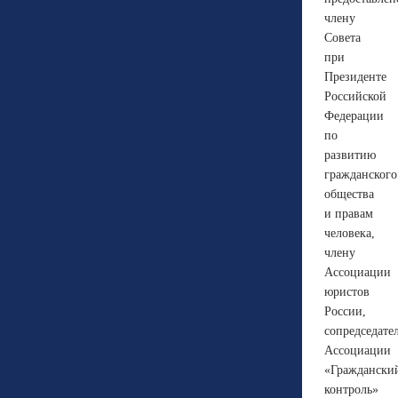
члену
Совета
при
Президенте
Российской
Федерации
по
развитию
гражданского
общества
и правам
человека,
члену
Ассоциации
юристов
России,
сопредседате
Ассоциации
«Граждански
контроль»