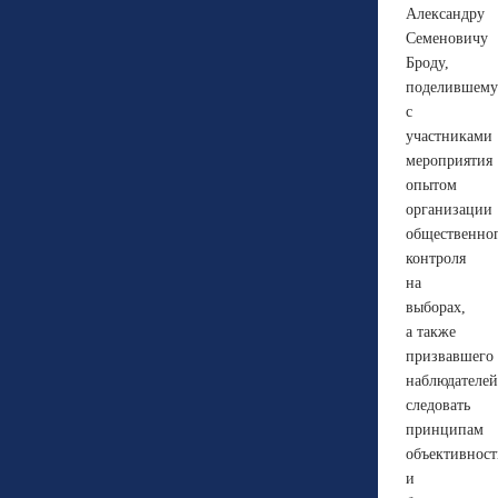
Александру
Семеновичу
Броду,
поделившему
с
участниками
мероприятия
опытом
организации
общественно
контроля
на
выборах,
а также
призвавшего
наблюдателей
следовать
принципам
объективнос
и