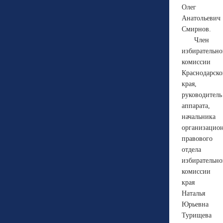
Олег
Анатольевич
Смирнов.
Член
избирательн
комиссии
Краснодарско
края,
руководитель
аппарата,
начальника
организацио
правового
отдела
избирательн
комиссии
края
Наталья
Юрьевна
Турищева