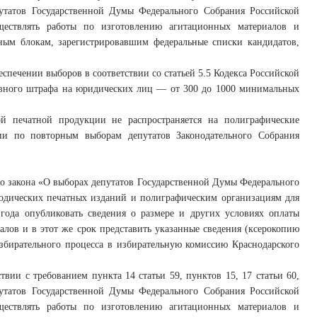
путатов Государственной Думы Федерального Собрания Российской
ществлять работы по изготовлению агитационных материалов и
ьным блокам, зарегистрировавшим федеральные списки кандидатов,
печении выборов в соответствии со статьей 5.5 Кодекса Российской
вного штрафа на юридических лиц — от 300 до 1000 минимальных
й печатной продукции не распространяется на полиграфические
нии по повторным выборам депутатов Законодательного Собрания
ого закона «О выборах депутатов Государственной Думы Федерального
одических печатных изданий и полиграфическим организациям для
года опубликовать сведения о размере и других условиях оплаты
лов и в этот же срок представить указанные сведения (ксерокопию
избирательного процесса в избирательную комиссию Краснодарского
твии с требованием пункта 14 статьи 59, пунктов 15, 17 статьи 60,
путатов Государственной Думы Федерального Собрания Российской
ществлять работы по изготовлению агитационных материалов и