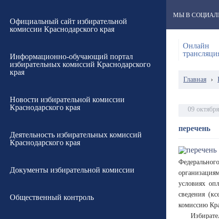
МЫ В СОЦИАЛ
Официальный сайт избирательной
комиссии Краснодарского края
Онлайн
трансляци
Информационно-обучающий портал
избирательных комиссий Краснодарского
края
Главная
›
Новости избирательной комиссии
Краснодарского края
09 октября
перечень
Деятельность избирательных комиссий
Краснодарского края
Федеральног
Документы избирательной комиссии
организациям
условиях оп
сведения (к
Общественный контроль
комиссию Кра
Избирате