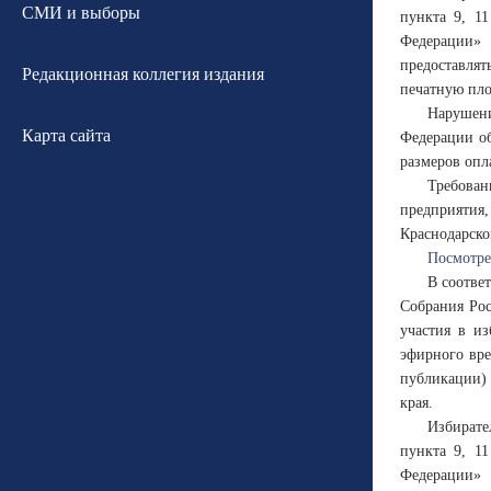
СМИ и выборы
пункта 9, 1
Федерации» 
предоставлят
Редакционная коллегия издания
печатную пло
Нарушени
Карта сайта
Федерации о
размеров опл
Требован
предприятия
Краснодарског
Посмотре
В соотве
Собрания Ро
участия в и
эфирного вре
публикации) 
края.
Избирате
пункта 9, 1
Федерации» 