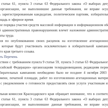
1 статьи 61, пункта 3 статьи 63 Федерального закона «О выборах де
организации, не выполнившие данные требования, не вправе осу
ь зарегистрированным кандидатам, политическим партиям, избирател
щадь и эфирное время.
е порядка участия средств массовой информации в информационном обес
б административных правонарушениях влечет наложение администрати
аты труда.
ия по опубликованию своих расценок на изготовление агитационно
, которые будут участвовать исключительно в избирательной кампа
о края третьего созыва.
ть Перечень
тствии с требованием пункта 9 статьи 59, пункта 3 статьи 63 Федеральн
ссийской Федерации» организациям телерадиовещания, редакциям пери
збирательных кампаниях необходимо было не позднее 4 октября 2003 
мени, печатной площади, работ по изготовлению агитационных материа
с уведомлением о готовности предоставлять свои услуги участникам 
льная комиссия Краснодарского края обращает внимание, что в соответс
1 статьи 61, пункта 3 статьи 63 Федерального закона «О выборах де
организации, не выполнившие данные требования, не вправе осу