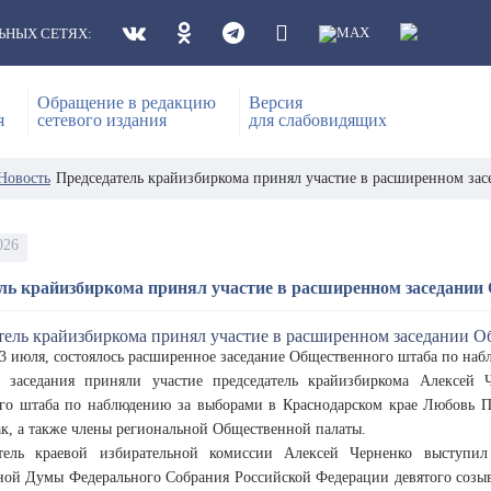
ЬНЫХ СЕТЯХ:
Обращение в редакцию
Версия
я
сетевого издания
для слабовидящих
Новость
Председатель крайизбиркома принял участие в расширенном за
026
ль крайизбиркома принял участие в расширенном заседании
 3 июля, состоялось расширенное заседание Общественного штаба по наб
 заседания приняли участие председатель крайизбиркома Алексей Ч
го штаба по наблюдению за выборами в Краснодарском крае Любовь П
, а также члены региональной Общественной палаты.
атель краевой избирательной комиссии Алексей Черненко выступи
ной Думы Федерального Собрания Российской Федерации девятого созыва