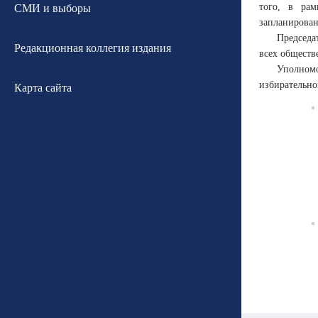
того, в рам
СМИ и выборы
запланирован
Председа
Редакционная коллегия издания
всех обществ
Уполном
избирательно
Карта сайта