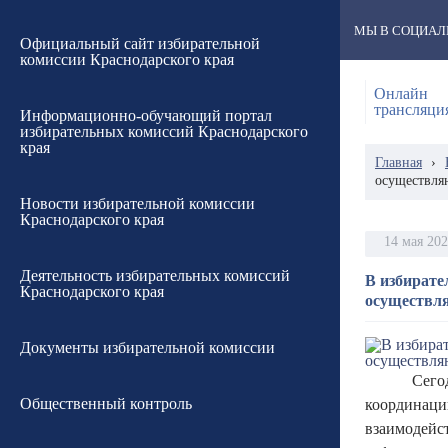
МЫ В СОЦИАЛ
Официальный сайт избирательной
комиссии Краснодарского края
Онлайн
трансляци
Информационно-обучающий портал
избирательных комиссий Краснодарского
края
Главная
›
осуществля
Новости избирательной комиссии
Краснодарского края
14 мая 20
Деятельность избирательных комиссий
В избирате
Краснодарского края
осуществл
Документы избирательной комиссии
Сего
Общественный контроль
координац
взаимодей