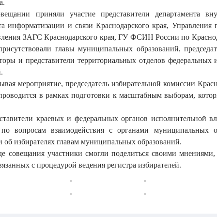
а.
вещании приняли участие представители департамента вну
та информатизации и связи Краснодарского края, Управлени
вления ЗАГС Краснодарского края, ГУ ФСИН России по Краснода
присутствовали главы муниципальных образований, председа
торы и представители территориальных отделов федеральных 
.
ывая мероприятие, председатель избирательной комиссии Красн
проводится в рамках подготовки к масштабным выборам, которы
ставители краевых и федеральных органов исполнительной вл
 по вопросам взаимодействия с органами муниципальных о
 об избирателях главам муниципальных образований.
де совещания участники смогли поделиться своими мнениями
вязанных с процедурой ведения регистра избирателей.