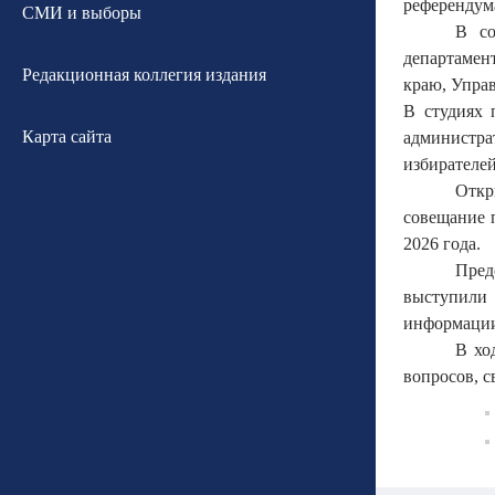
референдум
СМИ и выборы
В со
департамен
Редакционная коллегия издания
краю, Упра
В студиях 
Карта сайта
администра
избирателей
Откр
совещание 
2026 года.
Пред
выступили
информации
В хо
вопросов, с