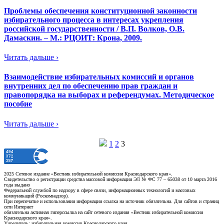
Проблемы обеспечения конституционной законности
избирательного процесса в интересах укрепления
российской государственности / В.П. Волков, О.В.
Дамаскин. – М.: РЦОИТ: Крона, 2009.
Читать дальше ›
Взаимодействие избирательных комиссий и органов
внутренних дел по обеспечению прав граждан и
правопорядка на выборах и референдумах. Методическое
пособие
Читать дальше ›
1
2
3
2025 Сетевое издание «Вестник избирательной комиссии Краснодарского края».
Свидетельство о регистрации средства массовой информации ЭЛ № ФС 77 – 65038 от 10 марта 2016
года выдано
Федеральной службой по надзору в сфере связи, информационных технологий и массовых
коммуникаций (Роскомнадзор).
При перепечатке и использовании информации ссылка на источник обязательна. Для сайтов и страниц
сети Интернет
обязательна активная гиперссылка на сайт сетевого издания «Вестник избирательной комиссии
Краснодарского края».
Учредитель: избирательная комиссия Краснодарского края.