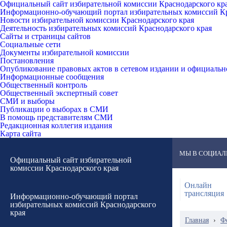
Официальный сайт избирательной комиссии Краснодарского кр
Информационно-обучающий портал избирательных комиссий Кр
Новости избирательной комиссии Краснодарского края
Деятельность избирательных комиссий Краснодарского края
Сайты и страницы сайтов
Социальные сети
Документы избирательной комиссии
Постановления
Опубликование правовых актов в сетевом издании и официаль
Информационные сообщения
Общественный контроль
Общественный экспертный совет
СМИ и выборы
Публикации о выборах в СМИ
В помощь представителям СМИ
Редакционная коллегия издания
Карта сайта
МЫ В СОЦИАЛ
Официальный сайт избирательной
комиссии Краснодарского края
Онлайн
трансляция
Информационно-обучающий портал
избирательных комиссий Краснодарского
края
Главная
›
Ф