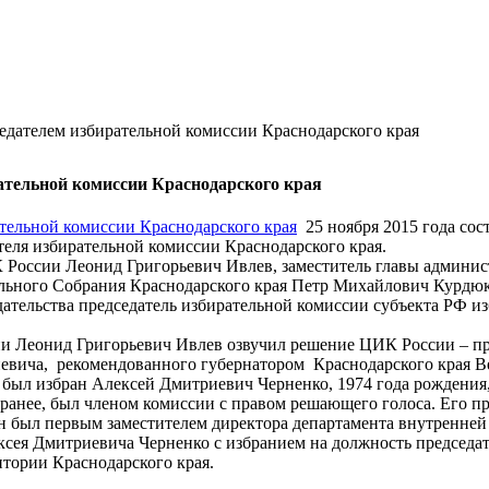
едателем избирательной комиссии Краснодарского края
ательной комиссии Краснодарского края
25 ноября 2015 года со
теля избирательной комиссии Краснодарского края.
 России Леонид Григорьевич Ивлев, заместитель главы админис
ельного Собрания Краснодарского края Петр Михайлович Курдюк
дательства председатель избирательной комиссии субъекта РФ и
и Леонид Григорьевич Ивлев озвучил решение ЦИК России – пр
иевича, рекомендованного губернатором Краснодарского края 
был избран Алексей Дмитриевич Черненко, 1974 года рождения,
 ранее, был членом комиссии с правом решающего голоса. Его пр
н был первым заместителем директора департамента внутренней
сея Дмитриевича Черненко с избранием на должность председате
тории Краснодарского края.