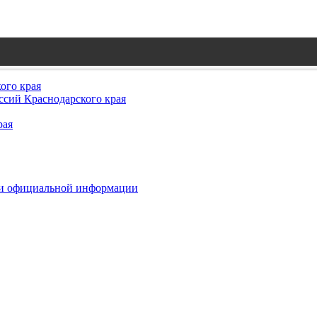
ого края
сий Краснодарского края
рая
 и официальной информации