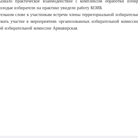
вызвало практическое взаимодействие с комплексом обработки изби
молодые избиратели на практике увидели работу КОИБ.
ельном слове к участникам встречи члены территориальной избирател
мать участие в мероприятиях организованных избирательной комиссие
ой избирательной комиссии Армавирская.