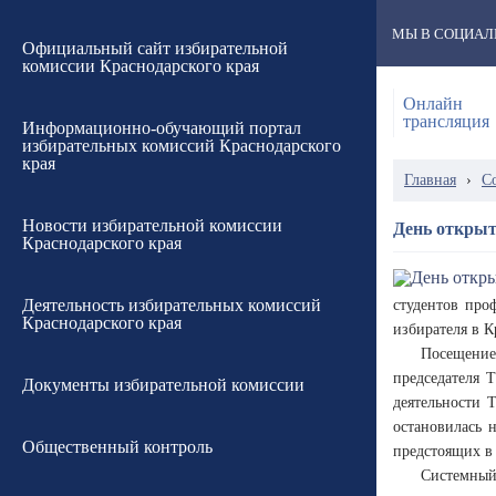
МЫ В СОЦИАЛ
Официальный сайт избирательной
комиссии Краснодарского края
Онлайн
трансляция
Информационно-обучающий портал
избирательных комиссий Краснодарского
края
Главная
›
С
Новости избирательной комиссии
День откры
Краснодарского края
Деятельность избирательных комиссий
студентов про
Краснодарского края
избирателя в К
Посещение 
председателя 
Документы избирательной комиссии
деятельности 
остановилась 
Общественный контроль
предстоящих в
Системный