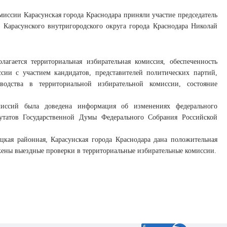
миссии Карасунская города Краснодара приняли участие председатель
 Карасунского внутригородского округа города Краснодара Николай
гается территориальная избирательная комиссия, обеспеченность
сии с участием кандидатов, представителей политических партий,
одства в территориальной избирательной комиссии, состояние
миссий была доведена информация об изменениях федерального
путатов Государственной Думы Федерального Собрания Российской
цкая районная, Карасунская города Краснодара дана положительная
лжены выездные проверки в территориальные избирательные комиссии.