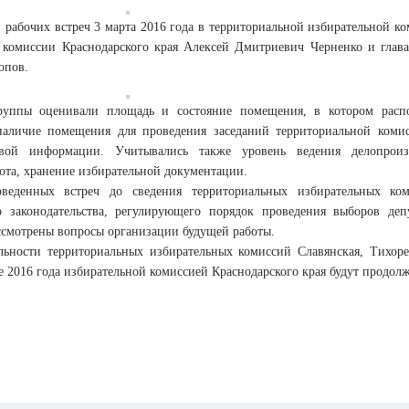
 рабочих встреч 3 марта 2016 года в территориальной избирательной ко
 комиссии Краснодарского края Алексей Дмитриевич Черненко и глава
опов.
руппы оценивали площадь и состояние помещения, в котором распола
наличие помещения для проведения заседаний территориальной комис
овой информации. Учитывались также уровень ведения делопроизв
ота, хранение избирательной документации.
веденных встреч до сведения территориальных избирательных ко
о законодательства, регулирующего порядок проведения выборов де
ссмотрены вопросы организации будущей работы.
льности территориальных избирательных комиссий Славянская, Тихоре
е 2016 года избирательной комиссией Краснодарского края будут продо