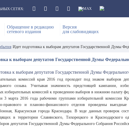
ЬНЫХ СЕТЯХ:
Обращение в редакцию
Версия
сетевого издания
для слабовидящих
обытия
Идет подготовка к выборам депутатов Государственной Думы Фе
овка к выборам депутатов Государственной Думы Федеральн
ательных комиссий края 2016 год проходит под знаком выборов де
дьмого созыва. Учитывая значимость предстоящей кампании, избир
ых избирательных комиссий к проведению выборов в нижнюю палату фед
 и 3 марта 2016 года рабочими группами избирательной комиссии Кра
но-правового и планово-финансового отделов проведены выездные 
йонная, Карасунская города Краснодара. В ходе данных проверок сос
одящих в территории Славянского, Тихорецкого и Краснодарского о
боров депутатов Государственной Думы Федерального Собрания Российск