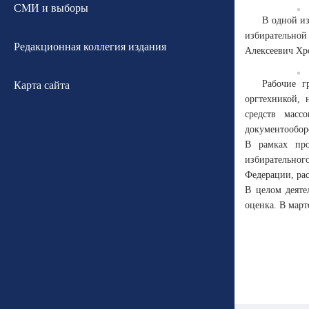
СМИ и выборы
В одной из
избирательной
Редакционная коллегия издания
Алексеевич Хр
Рабочие г
Карта сайта
оргтехникой, 
средств масс
документообор
В рамках про
избирательног
Федерации, ра
В целом деяте
оценка. В март