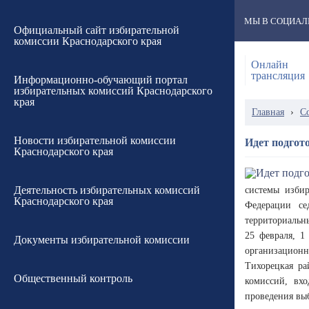
МЫ В СОЦИАЛ
Официальный сайт избирательной
комиссии Краснодарского края
Онлайн
трансляция
Информационно-обучающий портал
избирательных комиссий Краснодарского
края
Главная
›
С
Новости избирательной комиссии
Идет подгот
Краснодарского края
Деятельность избирательных комиссий
системы избир
Краснодарского края
Федерации се
территориальн
25 февраля, 1
Документы избирательной комиссии
организацион
Тихорецкая ра
Общественный контроль
комиссий, вх
проведения вы