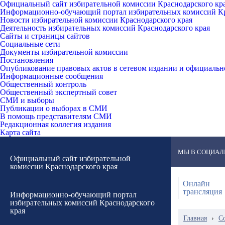
Официальный сайт избирательной комиссии Краснодарского кр
Информационно-обучающий портал избирательных комиссий Кр
Новости избирательной комиссии Краснодарского края
Деятельность избирательных комиссий Краснодарского края
Сайты и страницы сайтов
Социальные сети
Документы избирательной комиссии
Постановления
Опубликование правовых актов в сетевом издании и официаль
Информационные сообщения
Общественный контроль
Общественный экспертный совет
СМИ и выборы
Публикации о выборах в СМИ
В помощь представителям СМИ
Редакционная коллегия издания
Карта сайта
МЫ В СОЦИАЛ
Официальный сайт избирательной
комиссии Краснодарского края
Онлайн
трансляция
Информационно-обучающий портал
избирательных комиссий Краснодарского
края
Главная
›
С