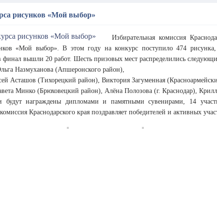
рса рисунков «Мой выбор»
Избирательная комиссия Краснод
нков «Мой выбор». В этом году на конкурс поступило 474 рисунка,
в финал вышли 20 работ. Шесть призовых мест распределились следующи
Ольга Назмуханова (Апшеронского район),
ксей Асташов (Тихорецкий район), Виктория Загуменная (Красноармейски
авета Минко (Брюховецкий район), Алёна Полозова (г. Краснодар), Кри
и будут награждены дипломами и памятными сувенирами, 14 участ
комиссия Краснодарского края поздравляет победителей и активных уча