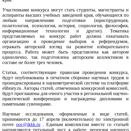
Участниками конкурса могут стать студенты, магистранты и
аспиранты высших учебных заведений края, обучающиеся по
любым направлениям подготовки (юриспруденция,
политология, психология, история, социология, философия,
информационные технологии и другие). Тематика
представляемых на конкурс работ должна охватывать
организацию и проведение выборов и референдумов,
отражать авторский взгляд на развитие избирательного
процесса. Работа может быть представлена как автором
единолично, так подготовлена авторским коллективом в
составе не более трех человек.
Статьи, соответствующие правилам проведения конкурса,
будут опубликованы в печатном сборнике научных трудов и
проиндексированы в наукометрической системе на платформе
elibrary.ru. Авторы статей, отмеченных конкурсной комиссией,
будут приглашены для очного участия в региональной научно-
практической конференции и награждены дипломами и
памятными сувенирами.
Научные исследования, оформленные в виде статей,
принимаются до 17 апреля (включительно) по электронной
почте
ooc@ikkk.ru
. Единым комплектом вместе со статьей
направляются титульный лист к работе, рецензия научного