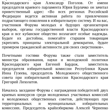
Краснодарского края Александр Поголов. От имени
председателя краевого парламента Юрия Бурлачко он зачитал
приветственный адрес: «Во всех регионах Российской
Федерации ведется активная работа по привлечению
подрастающего поколения в избирательную систему. И на вас,
участников Форума молодых и будущих организаторов
выборов, органы государственной власти Краснодарского
края и все кубанское общество возлагают особые надежды.
Будьте их достойны, помогайте старшим товарищам
укреплять принципы электоральной демократии, будьте
примером гражданской активности для своих сверстников».
Почетными гостями Форума также стали заместитель
министра образования, науки и молодежной политики
Краснодарского края Евгений Бардиж, заместитель
председателя избирательной комиссии Республики Крым
Инна Гузеева, председатель Молодежного общественного
совета при избирательной комиссии Краснодарского края
Григорий Лихолатов.
Началось заседание Форума с награждения победителей двух
краевых конкурсов среди молодежных участковых комиссий
и молодежных общественных советов, действующих при
территориальных и муниципальных избирательных
комиссиях. Председатель крайизбиркома Алексей Черненко