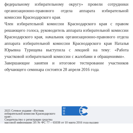
федеральному избирательному округу» провели сотрудники
организационно-правового отдела аппарата избирательной
комиссии Краснодарского края.
Член избирательной комиссии Краснодарского края с правом
решающего голоса, руководитель аппарата избирательной комиссии
Краснодарского края, начальник организационно-правового отдела
аппарата избирательной комиссии Краснодарского края Наталья
Юрьевна Турищева выступила с лекцией на тему: «Работа
участковой избирательной комиссии с жалобами и обращениями».
Завершающие занятия и итоговое тестирование участников
обучающего семинара состоятся 28 апреля 2016 года.
2025 Сетевое издание «Вестник
избирательной комиссии Краснодарского
края».
Свидетельство о регистрации средства
массовой информации ЭЛ № ФС 77 – 65038 от 10 марта 2016 года выдано
Федеральной службой по надзору в сфере связи, информационных технологий и массовых
коммуникаций (Роскомнадзор).
При перепечатке и использовании информации ссылка на источник обязательна. Для сайтов и