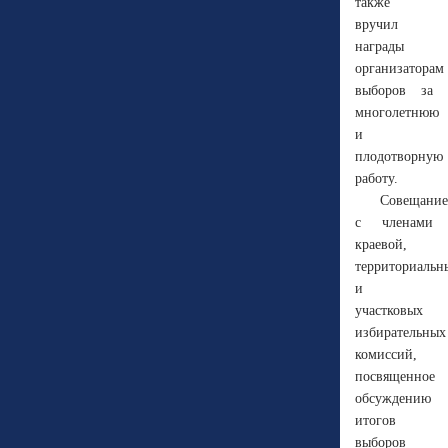
также
вручил
награды
организаторам
выборов за
многолетнюю
и
плодотворную
работу.
Совещание
с членами
краевой,
территориальн
и
участковых
избирательных
комиссий,
посвященное
обсуждению
итогов
выборов