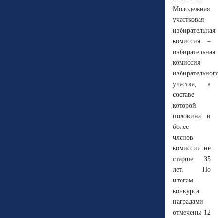
Молодежная
участковая
избирательная
комиссия –
избирательная
комиссия
избирательног
участка, в
составе
которой
половина и
более
членов
комиссии не
старше 35
лет. По
итогам
конкурса
наградами
отмечены 12