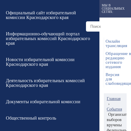
МЫ В
СОЦИАЛЬНЫХ
СЕТЯХ:
Официальный сайт избирательной
комиссии Краснодарского края
Информационно-обучающий портал
избирательных комиссий Краснодарского
Онлайн
края
трансляция
Обращение в
редакцию
Новости избирательной комиссии
сетевого
Краснодарского края
издания
Версия
для
Деятельность избирательных комиссий
слабовидящ
Краснодарского края
Главная
Документы избирательной комиссии
›
События
Организатор
Общественный контроль
выборов
вручены
федеральные