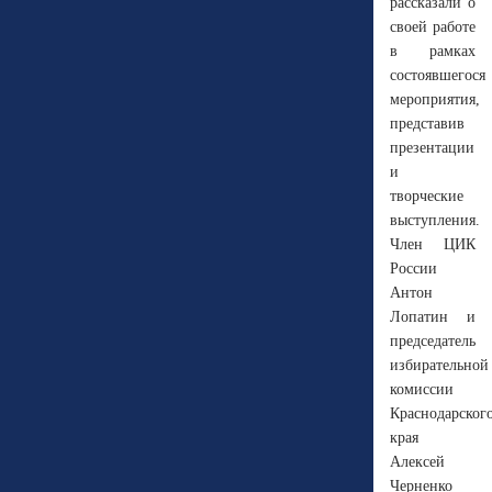
рассказали о
своей работе
в рамках
состоявшегося
мероприятия,
представив
презентации
и
творческие
выступления.
Член ЦИК
России
Антон
Лопатин и
председатель
избирательной
комиссии
Краснодарског
края
Алексей
Черненко