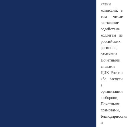
члены
комиссий, в
том числе
оказавшие
содействие
коллегам из
российских
регионов,
отмечены
Почетными
знаками
ЦИК России
«За заслуги
в
организации
выборов»,
Почетными
грамотами,
Благодарностя
и