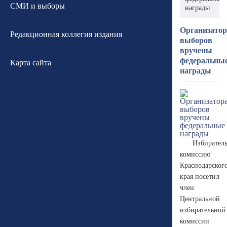
СМИ и выборы
награды
Организато
Редакционная коллегия издания
выборов
вручены
федеральны
Карта сайта
награды
Избирател
комиссию
Краснодарског
края посетил
член
Центральной
избирательной
комиссии