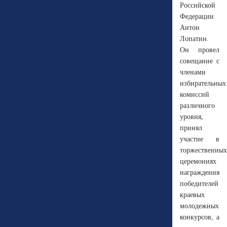
Российской
Федерации
Антон
Лопатин.
Он провел
совещание с
членами
избирательных
комиссий
различного
уровня,
принял
участие в
торжественных
церемониях
награждения
победителей
краевых
молодежных
конкурсов, а