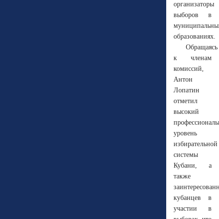
организаторы
выборов в
муниципальны
образованиях.
Обращаясь
к членам
комиссий,
Антон
Лопатин
отметил
высокий
профессионал
уровень
избирательной
системы
Кубани, а
также
заинтересован
кубанцев в
участии в