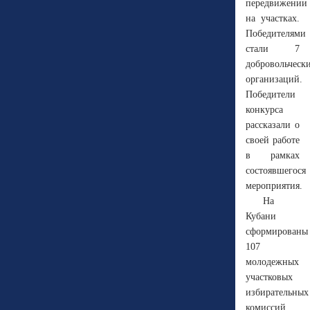
передвижении
на участках.
Победителями
стали 7
добровольческ
организаций.
Победители
конкурса
рассказали о
своей работе
в рамках
состоявшегося
мероприятия.
На
Кубани
сформированы
107
молодежных
участковых
избирательных
комиссий.