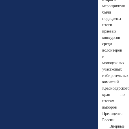
мероприятия
были
подведены
итоги
краевых
конкурсов
среди
волонтеров
и
молодежных
участковых
избирательных
комиссий
Краснодарског
края по
итогам
выборов
Президента
России.
Впервые