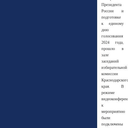
Президента
России и
подготовке
к единому
дню
голосования
2024 года,
прошло в
зале
заседаний
избирательной
комиссии
Краснодарског
края. В
режиме
видеоконферен
к
мероприятию
были
подключены