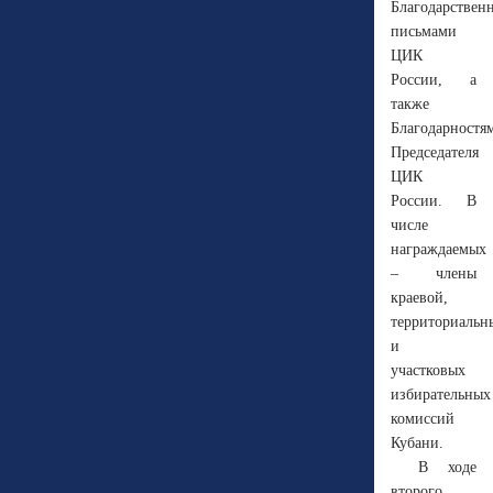
Благодарствен
письмами
ЦИК
России, а
также
Благодарностя
Председателя
ЦИК
России. В
числе
награждаемых
– члены
краевой,
территориальн
и
участковых
избирательных
комиссий
Кубани.
В ходе
второго