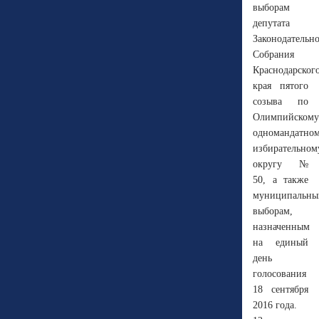
выборам
депутата
Законодательн
Собрания
Краснодарског
края пятого
созыва по
Олимпийскому
одномандатно
избирательном
округу №
50, а также
муниципальн
выборам,
назначенным
на единый
день
голосования
18 сентября
2016 года.