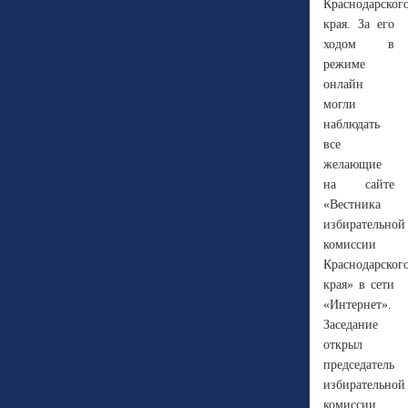
Краснодарског
края. За его
ходом в
режиме
онлайн
могли
наблюдать
все
желающие
на сайте
«Вестника
избирательной
комиссии
Краснодарског
края» в сети
«Интернет».
Заседание
открыл
председатель
избирательной
комиссии