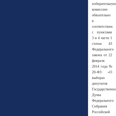
избирательную
комиссию
обязательно
в
соответствии
с пунктами
3 и 4 части 1
статьи 43
Федерального
закона от 22
февраля
2014 года №
20-ФЗ «О
выборах
депутатов
Государственн
Думы
Федерального
Собрания
Российской