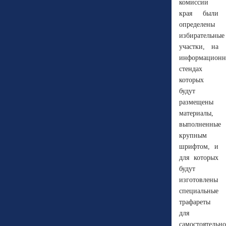
комиссии
края были
определены
избирательные
участки, на
информацион
стендах
которых
будут
размещены
материалы,
выполненные
крупным
шрифтом, и
для которых
будут
изготовлены
специальные
трафареты
для
самостоятельно