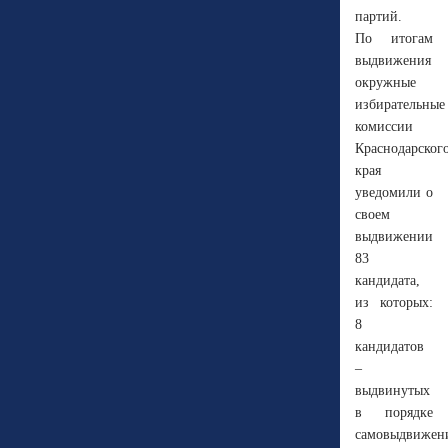
партий.
По итогам
выдвижения
окружные
избирательные
комиссии
Краснодарског
края
уведомили о
своем
выдвижении
83
кандидата,
из которых:
8
кандидатов
–
выдвинутых
в порядке
самовыдвижен