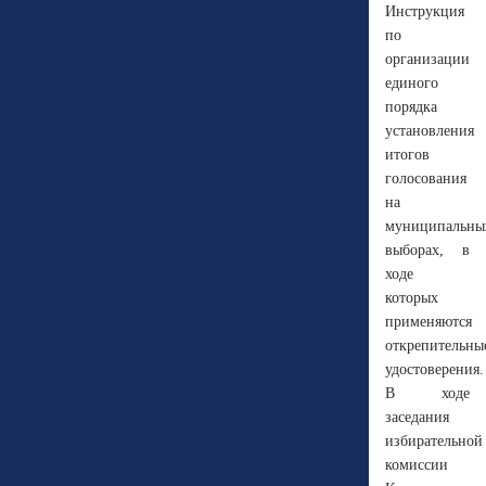
Инструкция
по
организации
единого
порядка
установления
итогов
голосования
на
муниципальны
выборах, в
ходе
которых
применяются
открепительны
удостоверения.
В ходе
заседания
избирательной
комиссии