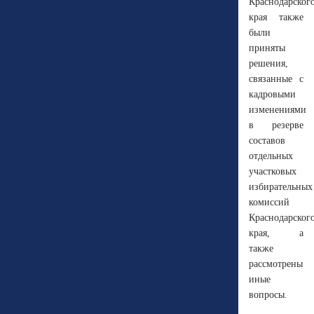
Краснодарског
края также
были
приняты
решения,
связанные с
кадровыми
изменениями
в резерве
составов
отдельных
участковых
избирательных
комиссий
Краснодарског
края, а
также
рассмотрены
иные
вопросы.