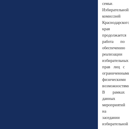
семьи.
Избирательной
комиссией
Краснодарског
края
продолжается
работа по
обеспечению
реализации
избирательных
прав лиц с
ограниченным
физическими
возможностями
В рамках
данных
мероприятий
на
заседании
избирательной