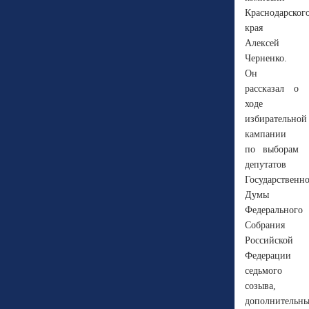
Краснодарског
края
Алексей
Черненко.
Он
рассказал о
ходе
избирательной
кампании
по выборам
депутатов
Государственн
Думы
Федерального
Собрания
Российской
Федерации
седьмого
созыва,
дополнительн