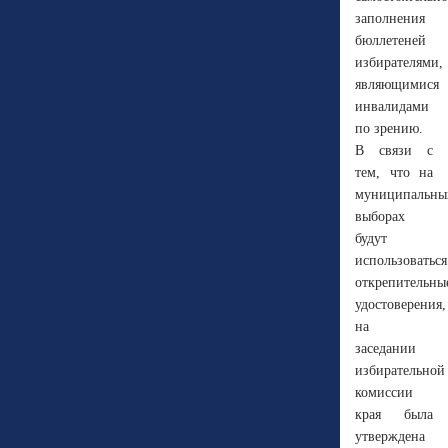
заполнения
бюллетеней
избирателями,
являющимися
инвалидами
по зрению.
В связи с
тем, что на
муниципальны
выборах
будут
использоваться
открепительны
удостоверения,
на
заседании
избирательной
комиссии
края была
утверждена