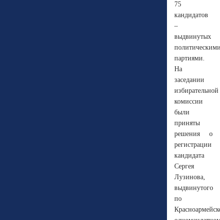
75
кандидатов
–
выдвинутых
политическим
партиями.
На
заседании
избирательной
комиссии
были
приняты
решения о
регистрации
кандидата
Сергея
Лузинова,
выдвинутого
по
Красноармейск