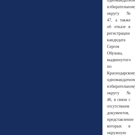
одномандатно
избирательном
округу №
47, а также
об отказе в
регистрации
кандидата
Сергея
Обухова,
выдвинутого
по
Краснодарском
одномандатно
избирательном
округу №
46, в связи с
отсутствием
документов,
представление
которых в
окружную