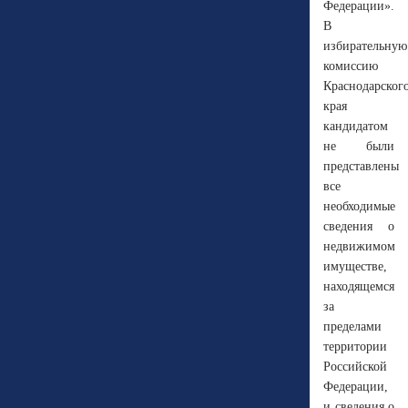
Федерации».
В
избирательную
комиссию
Краснодарског
края
кандидатом
не были
представлены
все
необходимые
сведения о
недвижимом
имуществе,
находящемся
за
пределами
территории
Российской
Федерации,
и сведения о