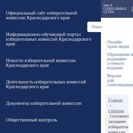
МЫ В
СОЦИАЛЬНЫХ
СЕТЯХ:
Официальный сайт избирательной
комиссии Краснодарского края
Информационно-обучающий портал
избирательных комиссий Краснодарского
Онлайн
края
трансляция
Обращение в
редакцию
Новости избирательной комиссии
сетевого
Краснодарского края
издания
Версия
для
Деятельность избирательных комиссий
слабовидящ
Краснодарского края
Главная
Документы избирательной комиссии
›
События
Состоялось
Общественный контроль
заседание
избирательн
комиссии