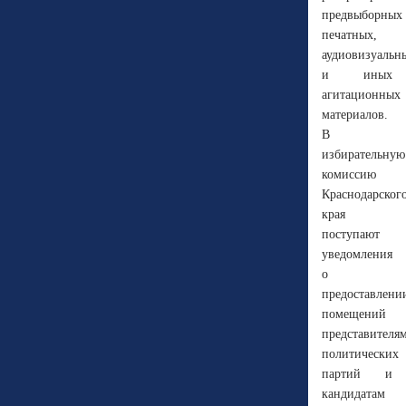
предвыборных
печатных,
аудиовизуальн
и иных
агитационных
материалов.
В
избирательную
комиссию
Краснодарског
края
поступают
уведомления
о
предоставлени
помещений
представителя
политических
партий и
кандидатам