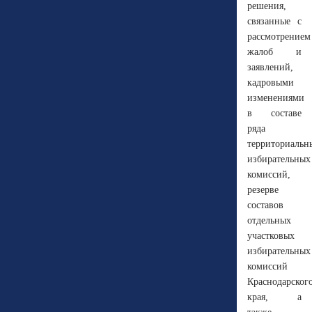
решения,
связанные с
рассмотрением
жалоб и
заявлений,
кадровыми
изменениями
в составе
ряда
территориальн
избирательных
комиссий,
резерве
составов
отдельных
участковых
избирательных
комиссий
Краснодарског
края, а