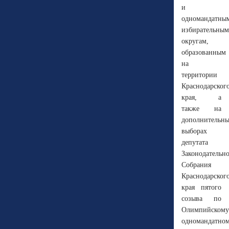
и
одномандатны
избирательным
округам,
образованным
на
территории
Краснодарског
края, а
также на
дополнительн
выборах
депутата
Законодательн
Собрания
Краснодарског
края пятого
созыва по
Олимпийскому
одномандатно