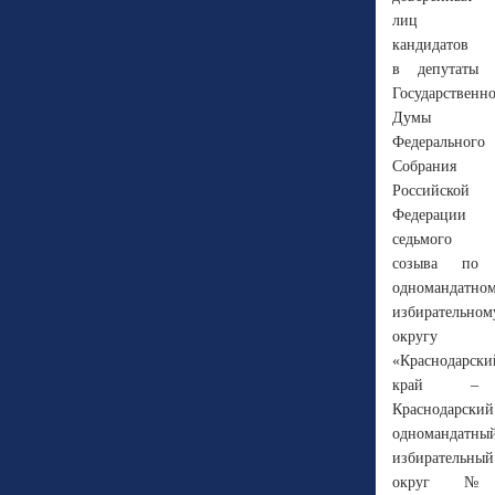
лиц
кандидатов
в депутаты
Государственн
Думы
Федерального
Собрания
Российской
Федерации
седьмого
созыва по
одномандатно
избирательном
округу
«Краснодарски
край –
Краснодарский
одномандатны
избирательный
округ №