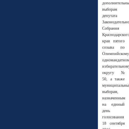
дополнительн
выборам
депутата
Законодательн
Собрания
Краснодарског
края пятого
созыва по
Олимпийскому
одномандатно
избирательном
округу №
50, а также
муниципальн
выборам,
назначенным
на единый
день
голосования
18 сентября