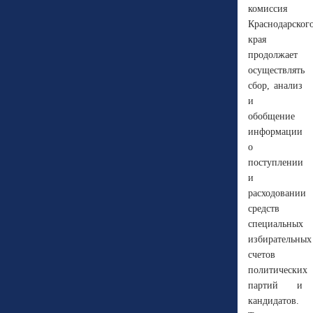
комиссия
Краснодарског
края
продолжает
осуществлять
сбор, анализ
и
обобщение
информации
о
поступлении
и
расходовании
средств
специальных
избирательных
счетов
политических
партий и
кандидатов.