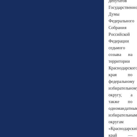
депутатов
Государственн
Думы
Федерального
Собрания
Российской
Федерации
седьмого
созыва на
территории
Краснодарског
края по
федеральному
избирательном
округу, а
также по
одномандатны
избирательным
округам
«Краснодарски
край —