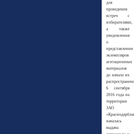
для
проведения
встреч с
избирателями,
а также
уведомления
о
представлении
экземпляров
агитационных
материалов
до начала их
распространени
6 сентября
2016 года на
территории
ЗАО
«Краснодарбла
началась
выдача