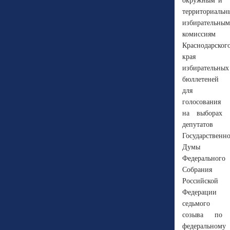
окружным и
территориальн
избирательным
комиссиям
Краснодарског
края
избирательных
бюллетеней
для
голосования
на выборах
депутатов
Государственн
Думы
Федерального
Собрания
Российской
Федерации
седьмого
созыва по
федеральному