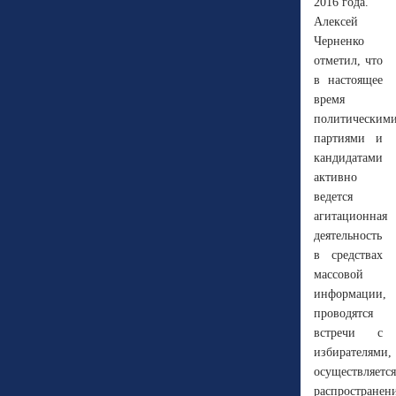
2016 года.
Алексей
Черненко
отметил, что
в настоящее
время
политическим
партиями и
кандидатами
активно
ведется
агитационная
деятельность
в средствах
массовой
информации,
проводятся
встречи с
избирателями,
осуществляется
распространен