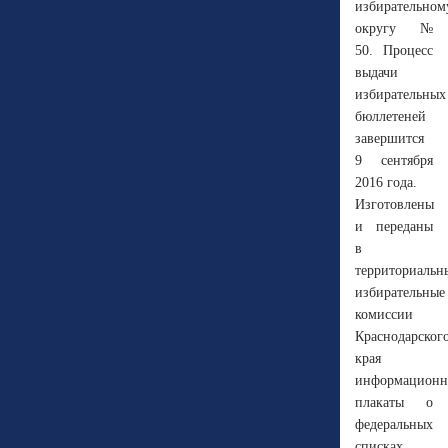
избирательном
округу №
50. Процесс
выдачи
избирательных
бюллетеней
завершится
9 сентября
2016 года.
Изготовлены
и переданы
в
территориальн
избирательные
комиссии
Краснодарског
края
информационн
плакаты о
федеральных
списках