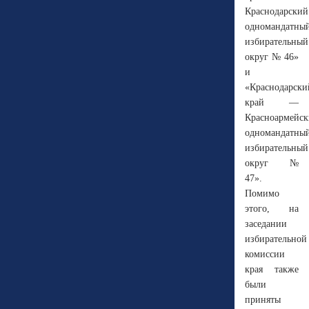
Краснодарский
одномандатны
избирательный
округ № 46»
и
«Краснодарски
край —
Красноармейс
одномандатны
избирательный
округ №
47».
Помимо
этого, на
заседании
избирательной
комиссии
края также
были
приняты