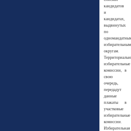
кандидатов
и
кандидатах,
выдвинутых
по
одномандатны
избирательным
округам.
Территориальн
избирательные
комиссии, в
свою
очередь,
передадут
данные
плакаты в
участковые
избирательные
комиссии.
Избирательная