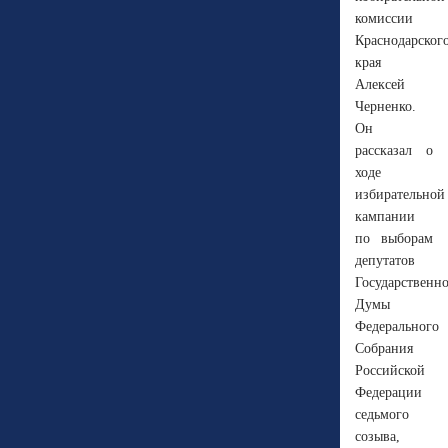
комиссии
Краснодарског
края
Алексей
Черненко.
Он
рассказал о
ходе
избирательной
кампании
по выборам
депутатов
Государственн
Думы
Федерального
Собрания
Российской
Федерации
седьмого
созыва,