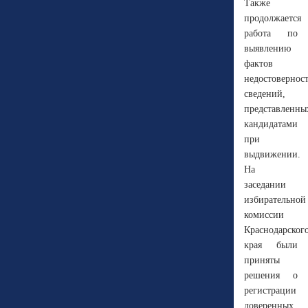
Также
продолжается
работа по
выявлению
фактов
недостовернос
сведений,
представленны
кандидатами
при
выдвижении.
На
заседании
избирательной
комиссии
Краснодарског
края были
приняты
решения о
регистрации
доверенных