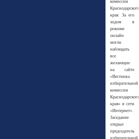
комиссии
Краснодарског
края. За его
ходом в
режиме
онлайн
могли
наблюдать
все
желающие
на сайте
«Вестника
избирательной
комиссии
Краснодарског
края» в сети
«Интернет».
Заседание
открыл
председатель
избирательной