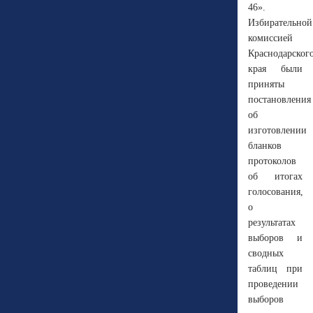
46».
Избирательной
комиссией
Краснодарског
края были
приняты
постановления
об
изготовлении
бланков
протоколов
об итогах
голосования,
о
результатах
выборов и
сводных
таблиц при
проведении
выборов