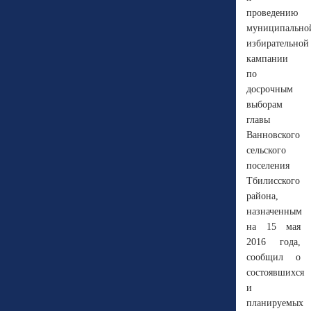
проведению
муниципально
избирательной
кампании
по
досрочным
выборам
главы
Ванновского
сельского
поселения
Тбилисского
района,
назначенным
на 15 мая
2016 года,
сообщил о
состоявшихся
и
планируемых