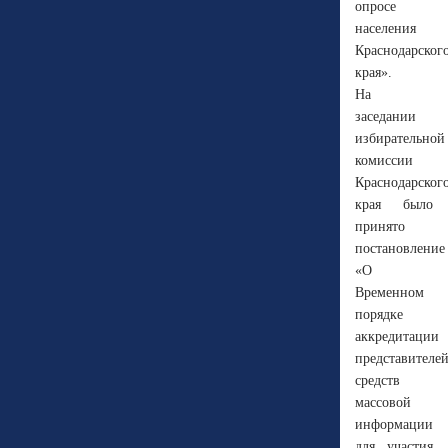
опросе
населения
Краснодарског
края».
На
заседании
избирательной
комиссии
Краснодарског
края было
принято
постановление
«О
Временном
порядке
аккредитации
представителе
средств
массовой
информации
для участия