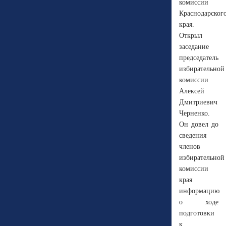
комиссии
Краснодарског
края.
Открыл
заседание
председатель
избирательной
комиссии
Алексей
Дмитриевич
Черненко.
Он довел до
сведения
членов
избирательной
комиссии
края
информацию
о ходе
подготовки
к