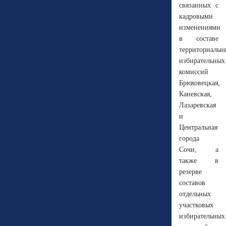
связанных с
кадровыми
изменениями
в составе
территориальн
избирательных
комиссий
Брюховецкая,
Каневская,
Лазаревская
и
Центральная
города
Сочи, а
также в
резерве
составов
отдельных
участковых
избирательных