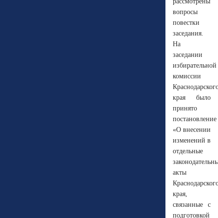
рассмотрены
вопросы
повестки
заседания.
На
заседании
избирательной
комиссии
Краснодарског
края было
принято
постановление
«О внесении
изменений в
отдельные
законодательн
акты
Краснодарског
края,
связанные с
подготовкой