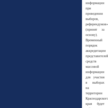
информации
при
проведении
выборов,
референдумов»
(принят за
основу).
Временный
порядок
аккредитации
представителе
средств
массовой
информации
для участия
в выборах
на
территории
Краснодарског
края будет