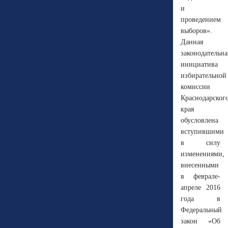
и
проведением
выборов».
Данная
законодательна
инициатива
избирательной
комиссии
Краснодарског
края
обусловлена
вступившими
в силу
изменениями,
внесенными
в феврале-
апреле 2016
года в
Федеральный
закон «Об