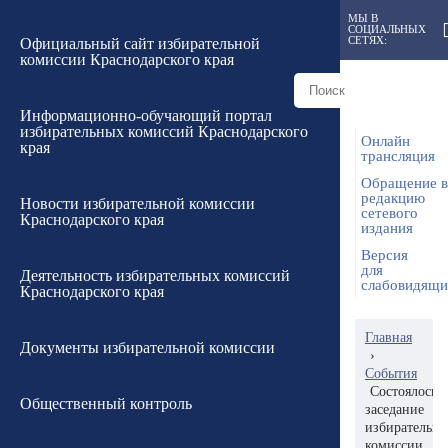
МЫ В
СОЦИАЛЬНЫХ
СЕТЯХ:
Официальный сайт избирательной
комиссии Краснодарского края
Информационно-обучающий портал
избирательных комиссий Краснодарского
Онлайн
края
трансляция
Обращение в
редакцию
Новости избирательной комиссии
сетевого
Краснодарского края
издания
Версия
для
Деятельность избирательных комиссий
слабовидящ
Краснодарского края
Главная
Документы избирательной комиссии
›
События
Состоялось
Общественный контроль
заседание
избирательн
комиссии