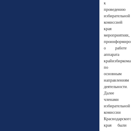
к
проведению
избирательной
комиссией
края
мероприятиях,
проинформиро
о работе
аппарата
крайизбиркома
по
основным
направлениям
деятельности.
Далее
членами
избирательной
комиссии
Краснодарског
края были