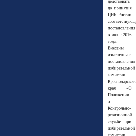
действовать
до принятия
ЦИК России
соответствующ
постановления
в июне 2016
года.
Внесены
изменения в
постановления
избирательной
комиссии
Краснодарског
края «О
Положении
о
Контрольно-
ревизионной
службе при
избирательной
комиссии