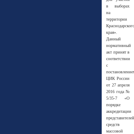
в выборах
на
территории
Краснодарског
края».
Данный
нормативный
акт принят в
соответствии
с
постановление
ЦИК России
от 27 апреля
2016 года №
5/35-7 «О
порядке
аккредитации
представителе
средств
массовой