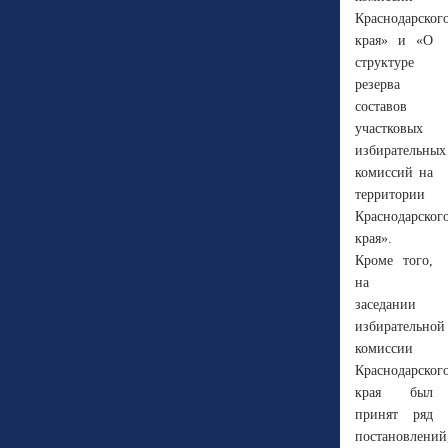
Краснодарског
края» и «О
структуре
резерва
составов
участковых
избирательных
комиссий на
территории
Краснодарског
края».
Кроме того,
на
заседании
избирательной
комиссии
Краснодарског
края был
принят ряд
постановлений