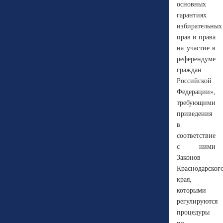
основных
гарантиях
избирательных
прав и права
на участие в
референдуме
граждан
Российской
Федерации»,
требующими
приведения
в
соответствие
с ними
Законов
Краснодарског
края,
которыми
регулируются
процедуры