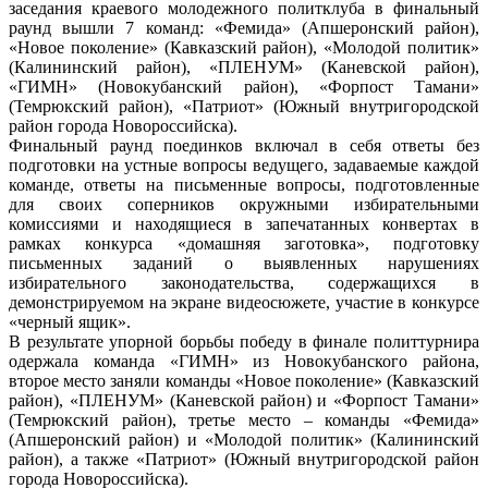
заседания краевого молодежного политклуба в финальный
раунд вышли 7 команд: «Фемида» (Апшеронский район),
«Новое поколение» (Кавказский район), «Молодой политик»
(Калининский район), «ПЛЕНУМ» (Каневской район),
«ГИМН» (Новокубанский район), «Форпост Тамани»
(Темрюкский район), «Патриот» (Южный внутригородской
район города Новороссийска).
Финальный раунд поединков включал в себя ответы без
подготовки на устные вопросы ведущего, задаваемые каждой
команде, ответы на письменные вопросы, подготовленные
для своих соперников окружными избирательными
комиссиями и находящиеся в запечатанных конвертах в
рамках конкурса «домашняя заготовка», подготовку
письменных заданий о выявленных нарушениях
избирательного законодательства, содержащихся в
демонстрируемом на экране видеосюжете, участие в конкурсе
«черный ящик».
В результате упорной борьбы победу в финале политтурнира
одержала команда «ГИМН» из Новокубанского района,
второе место заняли команды «Новое поколение» (Кавказский
район), «ПЛЕНУМ» (Каневской район) и «Форпост Тамани»
(Темрюкский район), третье место – команды «Фемида»
(Апшеронский район) и «Молодой политик» (Калининский
район), а также «Патриот» (Южный внутригородской район
города Новороссийска).