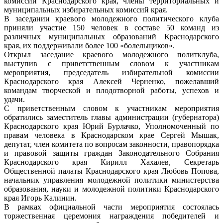
комиссии Краснодарского края, члены территориальных и
муниципальных избирательных комиссий края.
В заседании краевого молодежного политического клуба
приняли участие 150 человек в составе 50 команд из
различных муниципальных образований Краснодарского
края, их поддерживали более 100 «болельщиков».
Открыл заседание краевого молодежного политклуба,
выступив с приветственным словом к участникам
мероприятия, председатель избирательной комиссии
Краснодарского края Алексей Черненко, пожелавший
командам творческой и плодотворной работы, успехов и
удачи.
С приветственным словом к участникам мероприятия
обратились заместитель главы администрации (губернатора)
Краснодарского края Юрий Бурлачко, Уполномоченный по
правам человека в Краснодарском крае Сергей Мышак,
депутат, член комитета по вопросам законности, правопорядка
и правовой защиты граждан Законодательного Собрания
Краснодарского края Кирилл Хахалев, Секретарь
Общественной палаты Краснодарского края Любовь Попова,
начальник управления молодежной политики министерства
образования, науки и молодежной политики Краснодарского
края Игорь Калинин.
В рамках официальной части мероприятия состоялась
торжественная церемония награждения победителей и