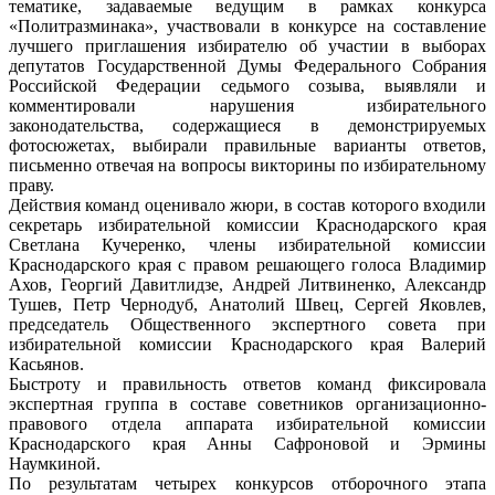
тематике, задаваемые ведущим в рамках конкурса
«Политразминака», участвовали в конкурсе на составление
лучшего приглашения избирателю об участии в выборах
депутатов Государственной Думы Федерального Собрания
Российской Федерации седьмого созыва, выявляли и
комментировали нарушения избирательного
законодательства, содержащиеся в демонстрируемых
фотосюжетах, выбирали правильные варианты ответов,
письменно отвечая на вопросы викторины по избирательному
праву.
Действия команд оценивало жюри, в состав которого входили
секретарь избирательной комиссии Краснодарского края
Светлана Кучеренко, члены избирательной комиссии
Краснодарского края с правом решающего голоса Владимир
Ахов, Георгий Давитлидзе, Андрей Литвиненко, Александр
Тушев, Петр Чернодуб, Анатолий Швец, Сергей Яковлев,
председатель Общественного экспертного совета при
избирательной комиссии Краснодарского края Валерий
Касьянов.
Быстроту и правильность ответов команд фиксировала
экспертная группа в составе советников организационно-
правового отдела аппарата избирательной комиссии
Краснодарского края Анны Сафроновой и Эрмины
Наумкиной.
По результатам четырех конкурсов отборочного этапа