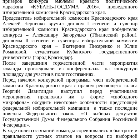
призеров конкурса эмблемы краевого политического
марафона «КУБАНЬ-ГОСДУМА 2016», проведенного
избирательной комиссией Краснодарского края.
Председатель избирательной комиссии Краснодарского края
Алексей Черненко вручил диплом I степени и сувенир
избирательной комиссии Краснодарского края победителю
конкурса – Александру Загорулько (Тбилисский район),
дипломы II степени и сувениры избирательной комиссии
Краснодарского края – Екатерине Писаренко и Юлии
Романовой, студенткам Кубанского государственного
университета (город Краснодар).
После завершения торжественной части мероприятия
команды проследовали из конференц-зала на конкурную
площадку для участия в политсостязаниях.
Перед началом конкурсной программы член избирательной
комиссии Краснодарского края с правом решающего голоса
Георгий Давитлидзе выступил перед участниками
мероприятия, предложив им в форме «свободного
микрофона» обсудить некоторые особенности предстоящей
федеральной избирательной кампании, а также последние
новеллы Федерального закона «О выборах депутатов
Государственной Думы Федерального Собрания Российской
Федерации».
В ходе политсостязаний команды соревновались в быстроте и
правильности устных ответов на вопросы по выборной