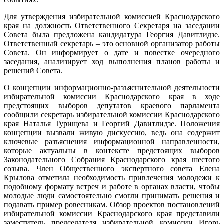
Для утверждения избирательной комиссией Краснодарского
края на должность Ответственного Секретаря на заседании
Совета была предложена кандидатура Георгия Давитлидзе.
Ответственный секретарь – это основной организатор работы
Совета. Он информирует о дате и повестке очередного
заседания, анализирует ход выполнения планов работы и
решений Совета.
О концепции информационно-разъяснительной деятельности
избирательной комиссии Краснодарского края в ходе
предстоящих выборов депутатов краевого парламента
сообщили секретарь избирательной комиссии Краснодарского
края Наталья Турищева и Георгий Давитлидзе. Положения
концепции вызвали живую дискуссию, ведь она содержит
ключевые разъяснения информационной направленности,
которые актуальны в контексте предстоящих выборов
Законодательного Собрания Краснодарского края шестого
созыва. Член Общественного экспертного совета Елена
Крылова отметила необходимость привлечения молодежи к
подобному формату встреч и работе в органах власти, чтобы
молодые люди самостоятельно смогли принимать решения и
подавать пример ровесникам. Обзор проектов постановлений
избирательной комиссии Краснодарского края представили
заместитель председателя избирательной комиссии Игорь