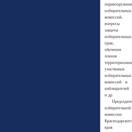
перевооружен
избирательных
комиссий,
вопросы
защиты
избирательных
прав,
обучения
членов
территориальн
участковых
избирательных
комиссий и
наблюдателей
и др.
Председате
избирательной
комиссии
Краснодарског
края