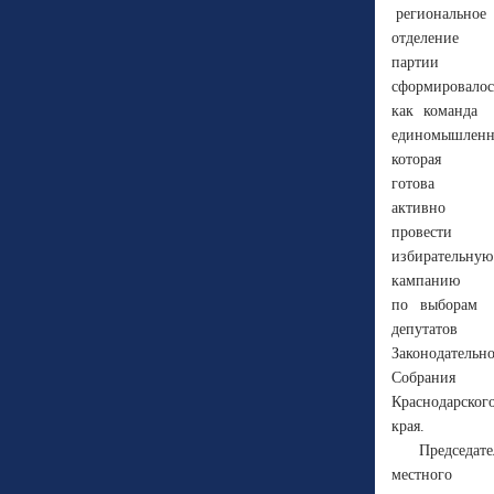
региональное
отделение
партии
сформировалос
как команда
единомышленн
которая
готова
активно
провести
избирательную
кампанию
по выборам
депутатов
Законодательн
Собрания
Краснодарског
края.
Председате
местного