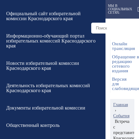
МЫ В
СОЦИАЛЬНЫХ
СЕТЯХ:
Официальный сайт избирательной
комиссии Краснодарского края
Информационно-обучающий портал
избирательных комиссий Краснодарского
Онлайн
края
трансляция
Обращение в
редакцию
Новости избирательной комиссии
сетевого
Краснодарского края
издания
Версия
для
Деятельность избирательных комиссий
слабовидящ
Краснодарского края
Главная
Документы избирательной комиссии
›
События
Встреча
Общественный контроль
с
представител
Краснодарско