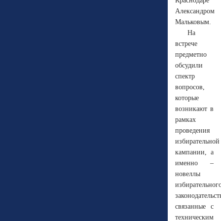
Краснодаре
Александром
Мальковым.
На
встрече
предметно
обсудили
спектр
вопросов,
которые
возникают в
рамках
проведения
избирательной
кампании, а
именно –
новеллы
избирательног
законодательст
связанные с
техническим