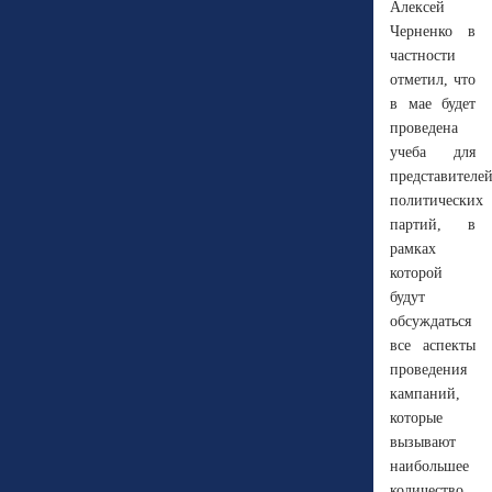
Алексей
Черненко в
частности
отметил, что
в мае будет
проведена
учеба для
представителе
политических
партий, в
рамках
которой
будут
обсуждаться
все аспекты
проведения
кампаний,
которые
вызывают
наибольшее
количество