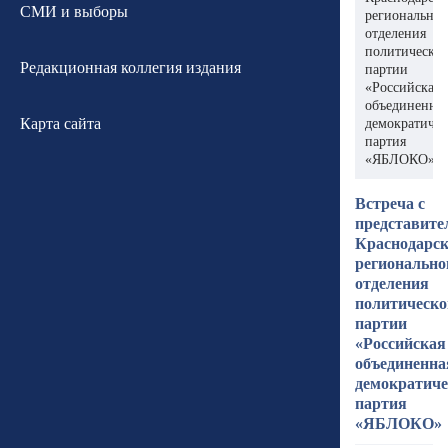
СМИ и выборы
региональног
отделения
политическо
Редакционная коллегия издания
партии
«Российская
объединенна
Карта сайта
демократичес
партия
«ЯБЛОКО»
Встреча с
представит
Краснодарск
регионально
отделения
политическо
партии
«Российская
объединенна
демократиче
партия
«ЯБЛОКО»