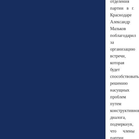
отделения
партии в г.
Краснодаре
Александр
Мальков
поблагодарил
за
организацию
встречи,
которая
будет
способствовать
решению
насущных
проблем
путем
конструктивно
диалога,
подчеркнув,
что члены
партии