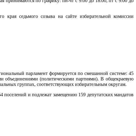
 принимаются по графику: пн-чт с 9:00 до 18:00, пт с 9:00 до
го края седьмого созыва на сайте избирательной комиссии
егиональный парламент формируется по смешанной системе: 45
ми объединениями (политическими партиями). В общекраевую
риальных группах, соответствующих избирательным округам.
64 поселений и подлежат замещению 159 депутатских мандатов