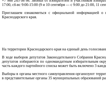
+7 988 245 08 98. Звонки от избирателей и участников избира
17:00, сб-вс 9:00-15:00 (9 и 10 сентября — с 9:00 до 21:00, 11 се
Приглашаем ознакомиться с официальной информацией о вы
Краснодарского края.
На территории Краснодарского края на единый день голосован
В ходе выборов депутатов Законодательного Собрания Красно
депутатов избираются по одномандатным избирательным окр
часть каждого партийного списка может быть включено 3 канд
Выборы в органы местного самоуправления организуют террит
в представительные органы 35 муниципальных образований ра