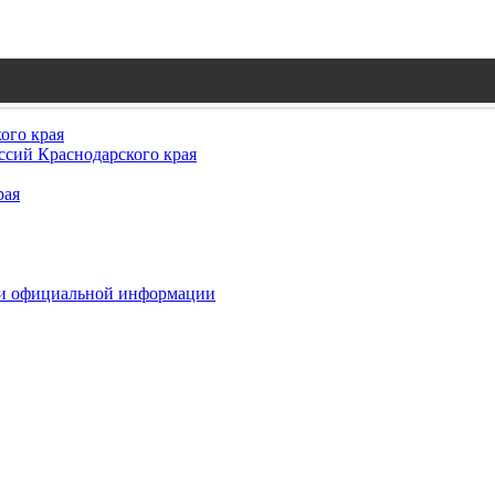
ого края
сий Краснодарского края
рая
 и официальной информации