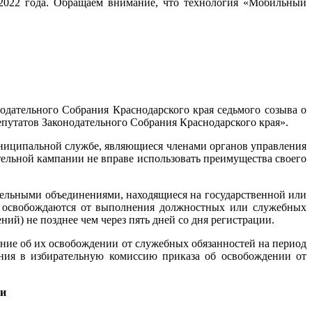
 2022 года. Обращаем внимание, что технология «Мобильный
одательного Собрания Краснодарского края седьмого созыва о
депутатов Законодательного Собрания Краснодарского края».
ниципальной службе, являющиеся членами органов управления
льной кампании не вправе использовать преимущества своего
тельными объединениями, находящиеся на государственной или
х освобождаются от выполнения должностных или служебных
й) не позднее чем через пять дней со дня регистрации.
ие об их освобождении от служебных обязанностей на период
ения в избирательную комиссию приказа об освобождении от
ми