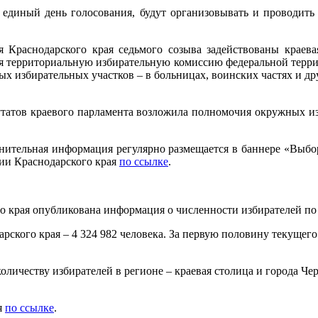
 единый день голосования, будут организовывать и проводить 
 Краснодарского края седьмого созыва задействованы краевая
ая территориальную избирательную комиссию федеральной терри
ых избирательных участков – в больницах, воинских частях и др
путатов краевого парламента возложила полномочия окружных и
лнительная информация регулярно размещается в баннере «Выбо
сии Краснодарского края
по ссылке
.
 края опубликована информация о численности избирателей по 
ского края – 4 324 982 человека. За первую половину текущего 
личеству избирателей в регионе – краевая столица и города Ч
я
по ссылке
.