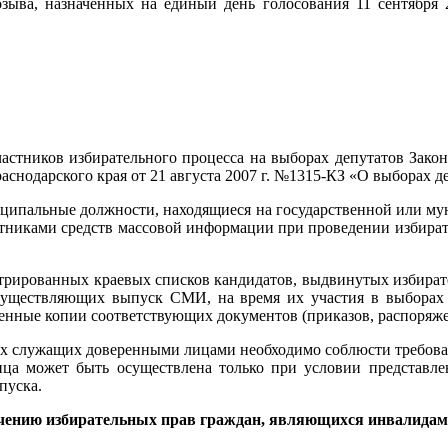
созыва, назначенных на единый день голосования 11 сентября
астников избирательного процесса на выборах депутатов Закон
раснодарского края от 21 августа 2007 г. №1315-КЗ «О выборах 
ипальные должности, находящиеся на государственной или му
тниками средств массовой информации при проведении избирате
стрированных краевых списков кандидатов, выдвинутых избира
существляющих выпуск СМИ, на время их участия в выбора
нные копии соответствующих документов (приказов, распоряжени
ых служащих доверенными лицами необходимо соблюсти требован
ица может быть осуществлена только при условии представл
пуска.
печению избирательных прав граждан, являющихся инвалида