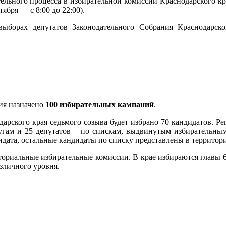
тельного процесса в избирательной комиссии Краснодарского края
нтября — с 8:00 до 22:00).
борах депутатов Законодательного Собрания Краснодарско
ия назначено
100 избирательных кампаний
.
дарского края седьмого созыва будет избрано 70 кандидатов. Р
угам и 25 депутатов – по спискам, выдвинутым избирательны
идата, остальные кандидаты по списку представлены в террито
ориальные избирательные комиссии. В крае избираются главы 
зличного уровня.