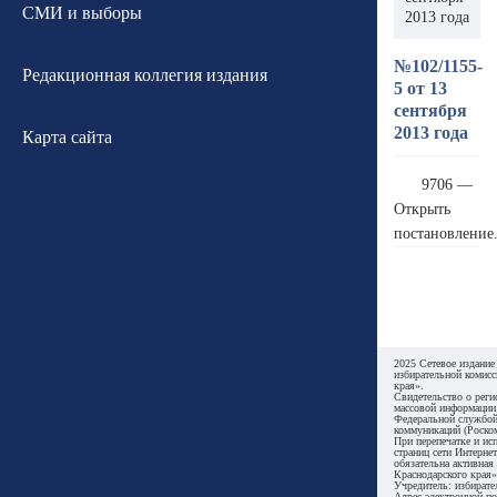
СМИ и выборы
2013 года
№102/1155-
Редакционная коллегия издания
5 от 13
сентября
2013 года
Карта сайта
9706 —
Открыть
постановление
2025 Сетевое издание
избирательной комисс
края».
Свидетельство о реги
массовой информации
Федеральной службой
коммуникаций (Роском
При перепечатке и ис
страниц сети Интернет
обязательна активная
Краснодарского края»
Учредитель: избирате
Адрес электронной по