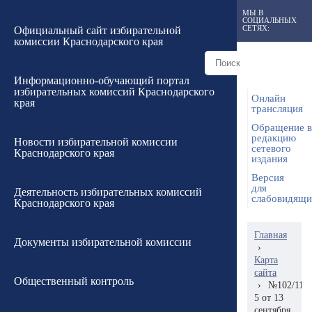
МЫ В
СОЦИАЛЬНЫХ
СЕТЯХ:
Официальный сайт избирательной
комиссии Краснодарского края
Информационно-обучающий портал
избирательных комиссий Краснодарского
Онлайн
края
трансляция
Обращение в
редакцию
Новости избирательной комиссии
сетевого
Краснодарского края
издания
Версия
для
Деятельность избирательных комиссий
слабовидящ
Краснодарского края
Главная
Документы избирательной комиссии
›
Карта
сайта
Общественный контроль
›
№102/1155
5 от 13
сентября