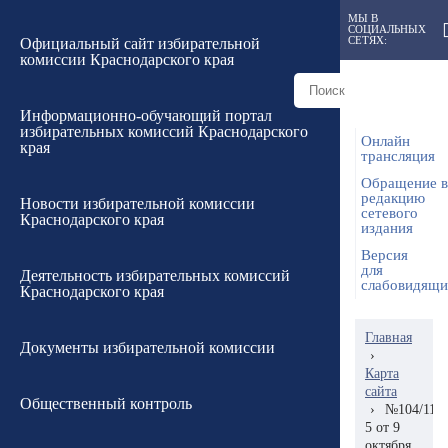
МЫ В
СОЦИАЛЬНЫХ
СЕТЯХ:
Официальный сайт избирательной
комиссии Краснодарского края
Информационно-обучающий портал
избирательных комиссий Краснодарского
Онлайн
края
трансляция
Обращение в
редакцию
Новости избирательной комиссии
сетевого
Краснодарского края
издания
Версия
для
Деятельность избирательных комиссий
слабовидящ
Краснодарского края
Главная
Документы избирательной комиссии
›
Карта
сайта
Общественный контроль
›
№104/1185
5 от 9
октября