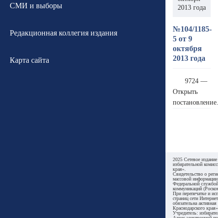
СМИ и выборы
2013 года
№104/1185-
Редакционная коллегия издания
5 от 9
октября
2013 года
Карта сайта
9724 —
Открыть
постановление
2025 Сетевое издание
избирательной комисс
края».
Свидетельство о реги
массовой информации
Федеральной службой
коммуникаций (Роском
При перепечатке и ис
страниц сети Интернет
обязательна активная
Краснодарского края»
Учредитель: избирате
Адрес электронной по