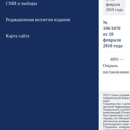
СМИ и выборы
февраля
2010 года
Редакционная коллегия издания
№
106/1070
от 10
Карта сайта
февраля
2010 года
4093 —
Открыть
постановление
2025 Сетевое издание
избирательной комисс
края».
Свидетельство о реги
массовой информации
Федеральной службой
коммуникаций (Роском
При перепечатке и ис
страниц сети Интернет
обязательна активная
Краснодарского края»
Учредитель: избирате
Адрес электронной по