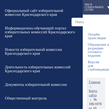
МЫ В
СОЦИАЛЬНЫХ
СЕТЯХ:
Официальный сайт избирательной
комиссии Краснодарского края
Информационно-обучающий портал
избирательных комиссий Краснодарского
Онлайн
края
трансляция
Обращение в
редакцию
Новости избирательной комиссии
сетевого
Краснодарского края
издания
Версия
для
Деятельность избирательных комиссий
слабовидящ
Краснодарского края
Главная
Документы избирательной комиссии
›
Карта
сайта
Общественный контроль
›
№
106/1070
от 10