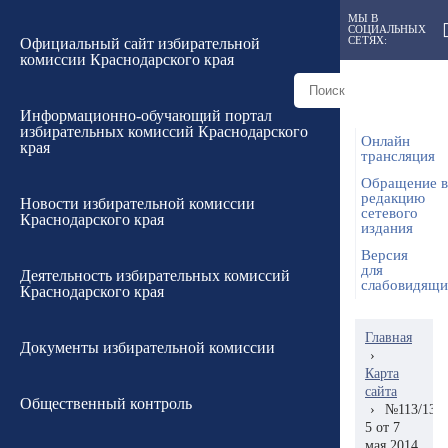
МЫ В
СОЦИАЛЬНЫХ
СЕТЯХ:
Официальный сайт избирательной
комиссии Краснодарского края
Информационно-обучающий портал
избирательных комиссий Краснодарского
Онлайн
края
трансляция
Обращение в
редакцию
Новости избирательной комиссии
сетевого
Краснодарского края
издания
Версия
для
Деятельность избирательных комиссий
слабовидящ
Краснодарского края
Главная
Документы избирательной комиссии
›
Карта
сайта
Общественный контроль
›
№113/1340
5 от 7
мая 2014