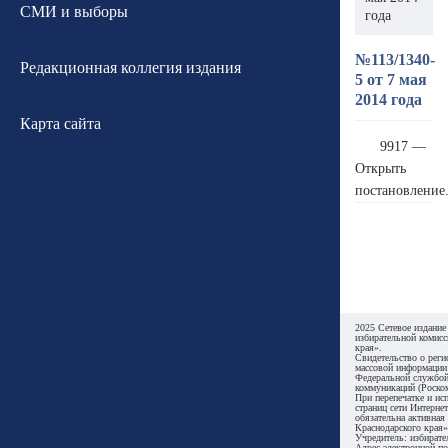
СМИ и выборы
года
№113/1340-
Редакционная коллегия издания
5 от 7 мая
2014 года
Карта сайта
9917 —
Открыть
постановление
2025 Сетевое издание
избирательной комисс
края».
Свидетельство о реги
массовой информации
Федеральной службой
коммуникаций (Роском
При перепечатке и ис
страниц сети Интернет
обязательна активная
Краснодарского края»
Учредитель: избирате
Адрес электронной по