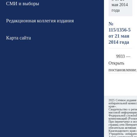
СМИ и выборы
мая 2014
года
Редакционная коллегия издания
№
115/1356-5
от 21 мая
Карта сайта
2014 года
9933 —
Открыть
постановление
2025 Сетевое издание
избирательной комисс
края».
Свидетельство о реги
массовой информации
Федеральной службой
коммуникаций (Роском
При перепечатке и ис
страниц сети Интернет
обязательна активная
Краснодарского края»
Учредитель: избирате
Адрес электронной по