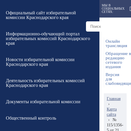
МЫ В
СОЦИАЛЬНЫХ
СЕТЯХ:
Официальный сайт избирательной
комиссии Краснодарского края
Информационно-обучающий портал
избирательных комиссий Краснодарского
Онлайн
края
трансляция
Обращение в
редакцию
Новости избирательной комиссии
сетевого
Краснодарского края
издания
Версия
для
Деятельность избирательных комиссий
слабовидящ
Краснодарского края
Главная
Документы избирательной комиссии
›
Карта
сайта
Общественный контроль
›
№
115/1356-
5 от 21