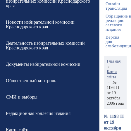
избирательных комиссий Краснодарского
Онлайн
края
трансляция
Обращение в
редакцию
Новости избирательной комиссии
сетевого
Краснодарского края
издания
Версия
для
Деятельность избирательных комиссий
слабовидящ
Краснодарского края
Главная
Документы избирательной комиссии
›
Карта
сайта
Общественный контроль
›
№
1198-П
от 19
СМИ и выборы
октября
2006 года
Редакционная коллегия издания
№ 1198-П
от 19
октября
Карта сайта