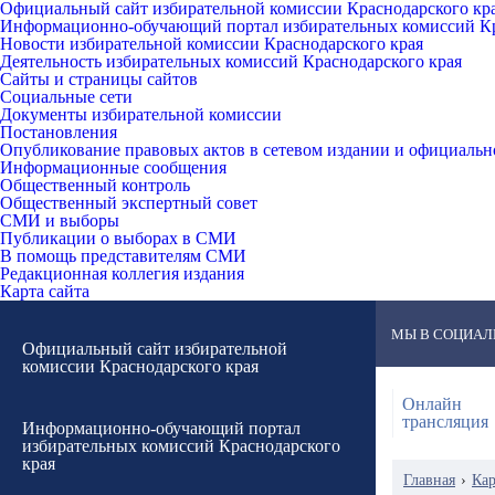
Официальный сайт избирательной комиссии Краснодарского кр
Информационно-обучающий портал избирательных комиссий Кр
Новости избирательной комиссии Краснодарского края
Деятельность избирательных комиссий Краснодарского края
Сайты и страницы сайтов
Социальные сети
Документы избирательной комиссии
Постановления
Опубликование правовых актов в сетевом издании и официаль
Информационные сообщения
Общественный контроль
Общественный экспертный совет
СМИ и выборы
Публикации о выборах в СМИ
В помощь представителям СМИ
Редакционная коллегия издания
Карта сайта
МЫ В СОЦИАЛ
Официальный сайт избирательной
комиссии Краснодарского края
Онлайн
трансляция
Информационно-обучающий портал
избирательных комиссий Краснодарского
края
Главная
›
Кар