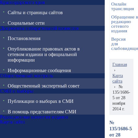
Краснодарского края
Онлайн
трансляция
Сайты и страницы сайтов
Обращение в
редакцию
Социальные сети
сетевого
Документы избирательной комиссии
издания
Постановления
Версия
для
слабовидящ
Опубликование правовых актов в
сетевом издании и официальной
информации
Главная
Информационные сообщения
›
Общественный контроль
Карта
сайта
Общественный экспертный совет
›
№
СМИ и выборы
135/1686-
5 от 28
Публикации о выборах в СМИ
ноября
2014 г.
В помощь представителям СМИ
Редакционная коллегия издания
Карта сайта
№
135/1686-5
от 28