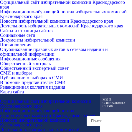
Официальный сайт избирательной комиссии Краснодарского
края
Информационно-обучающий портал избирательных комиссий
Краснодарского края
Новости избирательной комиссии Краснодарского края
Деятельность избирательных комиссий Краснодарского края
Сайты и страницы сайтов
Социальные сети
Документы избирательной комиссии
Постановления
Опубликование правовых актов в сетевом издании и
официальной информации
Информационные сообщения
Общественный контроль
Общественный экспертный совет
СМИ и выборы
Публикации о выборах в СМИ
В помощь представителям СМИ
Редакционная коллегия издания
Карта сайта
МЫ В
Официальный сайт избирательной комиссии
СОЦИАЛЬНЫХ
Краснодарского края
СЕТЯХ:
Информационно-обучающий портал
избирательных комиссий Краснодарского края
Новости избирательной комиссии
Краснодарского края
Деятельность избирательных комиссий