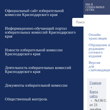
МЫ В
СОЦИАЛЬНЫХ
СЕТЯХ:
Официальный сайт избирательной
комиссии Краснодарского края
Информационно-обучающий портал
избирательных комиссий Краснодарского
Онлайн
края
трансляция
Обращение в
редакцию
Новости избирательной комиссии
сетевого
Краснодарского края
издания
Версия
для
Деятельность избирательных комиссий
слабовидящ
Краснодарского края
Главная
Документы избирательной комиссии
›
Карта
сайта
Общественный контроль
›
№136/129
от 23
декабря