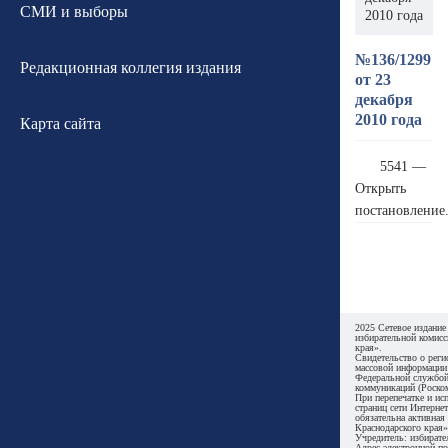
СМИ и выборы
2010 года
№136/1299
Редакционная коллегия издания
от 23
декабря
2010 года
Карта сайта
5541 —
Открыть
постановление
2025 Сетевое издание
избирательной комисс
края».
Свидетельство о реги
массовой информации
Федеральной службой
коммуникаций (Роском
При перепечатке и ис
страниц сети Интернет
обязательна активная
Краснодарского края»
Учредитель: избирате
Адрес электронной по