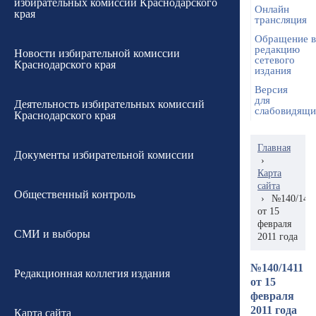
избирательных комиссий Краснодарского
Онлайн
края
трансляция
Обращение в
редакцию
Новости избирательной комиссии
сетевого
Краснодарского края
издания
Версия
для
Деятельность избирательных комиссий
слабовидящ
Краснодарского края
Главная
Документы избирательной комиссии
›
Карта
сайта
Общественный контроль
›
№140/141
от 15
февраля
СМИ и выборы
2011 года
№140/1411
Редакционная коллегия издания
от 15
февраля
2011 года
Карта сайта