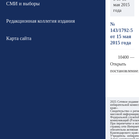
СМИ и выборы
мая 2015
года
Редакционная коллегия издания
№
143/1792-5
от 15 мая
Карта сайта
2015 года
10400 —
Открыть
постановление
2025 Сетевое издание
избирательной комисс
края».
Свидетельство о реги
массовой информации
Федеральной службой
коммуникаций (Роском
При перепечатке и ис
страниц сети Интернет
обязательна активная
Краснодарского края»
Учредитель: избирате
Адрес электронной по