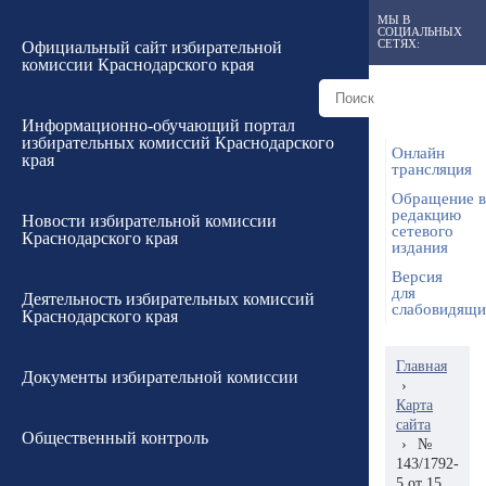
МЫ В
СОЦИАЛЬНЫХ
СЕТЯХ:
Официальный сайт избирательной
комиссии Краснодарского края
Информационно-обучающий портал
избирательных комиссий Краснодарского
Онлайн
края
трансляция
Обращение в
редакцию
Новости избирательной комиссии
сетевого
Краснодарского края
издания
Версия
для
Деятельность избирательных комиссий
слабовидящ
Краснодарского края
Главная
Документы избирательной комиссии
›
Карта
сайта
Общественный контроль
›
№
143/1792-
5 от 15