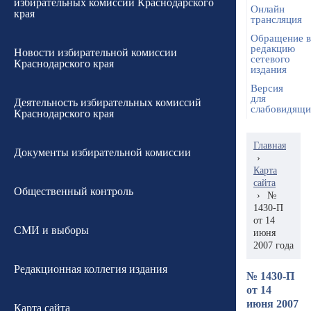
избирательных комиссий Краснодарского
Онлайн
края
трансляция
Обращение в
редакцию
Новости избирательной комиссии
сетевого
Краснодарского края
издания
Версия
для
Деятельность избирательных комиссий
слабовидящ
Краснодарского края
Главная
Документы избирательной комиссии
›
Карта
сайта
Общественный контроль
›
№
1430-П
от 14
СМИ и выборы
июня
2007 года
Редакционная коллегия издания
№ 1430-П
от 14
июня 2007
Карта сайта