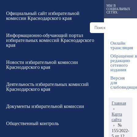
МЫ В
СОЦИАЛЬНЫХ
СЕТЯХ:
Официальный сайт избирательной
комиссии Краснодарского края
Информационно-обучающий портал
избирательных комиссий Краснодарского
Онлайн
края
трансляция
Обращение в
редакцию
Новости избирательной комиссии
сетевого
Краснодарского края
издания
Версия
для
Деятельность избирательных комиссий
слабовидящ
Краснодарского края
Главная
Документы избирательной комиссии
›
Карта
сайта
Общественный контроль
›
№
155/2022-
5 от 12