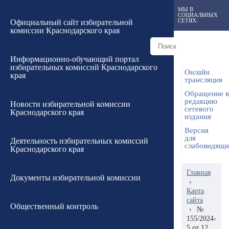
МЫ В
СОЦИАЛЬНЫХ
СЕТЯХ:
Официальный сайт избирательной
комиссии Краснодарского края
Информационно-обучающий портал
избирательных комиссий Краснодарского
Онлайн
края
трансляция
Обращение в
редакцию
Новости избирательной комиссии
сетевого
Краснодарского края
издания
Версия
для
Деятельность избирательных комиссий
слабовидящ
Краснодарского края
Главная
Документы избирательной комиссии
›
Карта
сайта
Общественный контроль
›
№
155/2024-
5 от 12