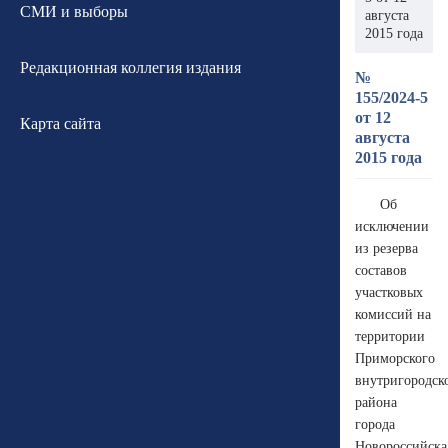
СМИ и выборы
августа
2015 года
Редакционная коллегия издания
№
155/2024-5
от 12
Карта сайта
августа
2015 года
Об
исключении
из резерва
составов
участковых
комиссий на
территории
Приморского
внутригородск
района
города
Новороссийска