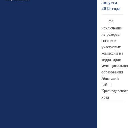
августа
2015 года
Об
исключении
из резерва
составов
участковых
комиссий на
территории
муниципально
образования
Абинский
район
Краснодарског
края