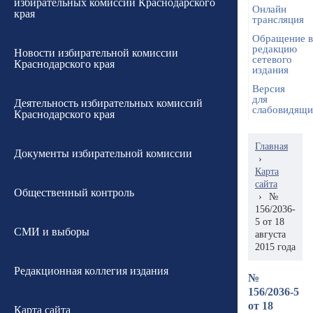
избирательных комиссий Краснодарского
Онлайн
края
трансляция
Обращение в
редакцию
Новости избирательной комиссии
сетевого
Краснодарского края
издания
Версия
для
Деятельность избирательных комиссий
слабовидящ
Краснодарского края
Главная
Документы избирательной комиссии
›
Карта
сайта
Общественный контроль
›
№
156/2036-
5 от 18
СМИ и выборы
августа
2015 года
Редакционная коллегия издания
№
156/2036-5
от 18
Карта сайта