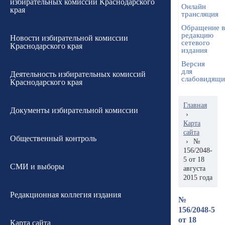
избирательных комиссий Краснодарского
Онлайн
края
трансляция
Обращение в
редакцию
Новости избирательной комиссии
сетевого
Краснодарского края
издания
Версия
для
Деятельность избирательных комиссий
слабовидящ
Краснодарского края
Главная
Документы избирательной комиссии
›
Карта
сайта
Общественный контроль
›
№
156/2048-
5 от 18
СМИ и выборы
августа
2015 года
Редакционная коллегия издания
№
156/2048-5
от 18
Карта сайта