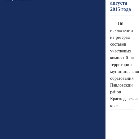
августа
2015 года
Об
исключении
из резерва
составов
участковых
комиссий на
территории
муниципально
образования
Павловский
район
Краснодарског
края