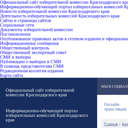
Официальный сайт избирательной комиссии Краснодарского кр
Информационно-обучающий портал избирательных комиссий Кр
Новости избирательной комиссии Краснодарского края
Деятельность избирательных комиссий Краснодарского края
Сайты и страницы сайтов
Социальные сети
Документы избирательной комиссии
Постановления
Опубликование правовых актов в сетевом издании и официаль
Информационные сообщения
Общественный контроль
Общественный экспертный совет
СМИ и выборы
Публикации о выборах в СМИ
В помощь представителям СМИ
Редакционная коллегия издания
Карта сайта
МЫ В СОЦИАЛ
Официальный сайт избирательной
комиссии Краснодарского края
Онлайн
трансляция
Информационно-обучающий портал
избирательных комиссий Краснодарского
края
Главная
›
Кар