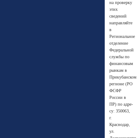
на проверку
этих
сведений
направляйте
в
Региональное
отделение
Федеральной
службы по
финансовым
рынкам в
Прикубанском
регионе (РО
ФСФР
России в
ПР) по адре-
су: 350063,
г.
Краснодар,
ул.