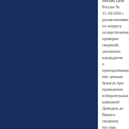
письмо ЦИК
России №
15-10/2450 с
разъяснениями
по вопросу
осуществления
проверки
сведений,
указанных
кандидатом
о
принадлежащи
ему ценных
бумагах при
проведении
избирательных
кампаний.
Доводим до
Вашего
сведения,
что при