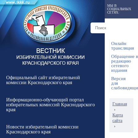
МЫ В
СОЦИАЛЬНЫХ
СЕТЯХ:
Онлайн
трансляция
Обращение в
редакцию
сетевого
издания
Официальный сайт избирательной
Версия
комиссии Краснодарского края
для
слабовидящ
Информационно-обучающий портал
Главная
избирательных комиссий Краснодарского
края
›
Карта
сайта
›
Новости избирательной комиссии
Краснодарского края