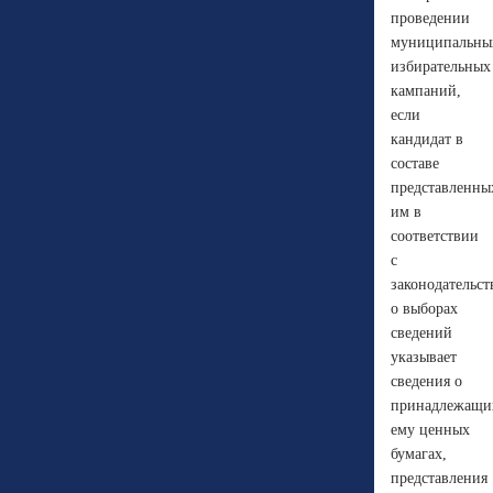
проведении
муниципальны
избирательных
кампаний,
если
кандидат в
составе
представленны
им в
соответствии
с
законодательс
о выборах
сведений
указывает
сведения о
принадлежащи
ему ценных
бумагах,
представления