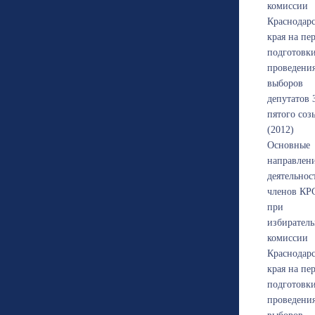
комиссии
Краснодарс
края на пе
подготовк
проведени
выборов
депутатов
пятого соз
(2012)
Основные
направлен
деятельнос
членов КР
при
избирател
комиссии
Краснодарс
края на пе
подготовк
проведени