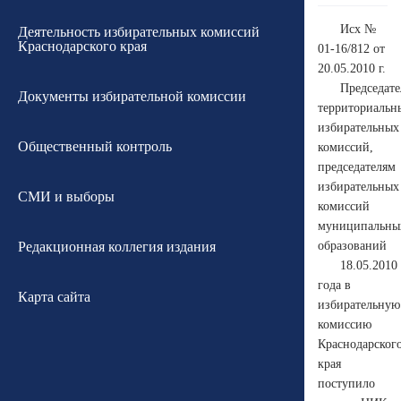
Исх №
Деятельность избирательных комиссий
Краснодарского края
01-16/812 от
20.05.2010 г.
Председат
Документы избирательной комиссии
территориальн
избирательных
Общественный контроль
комиссий,
председателям
избирательных
СМИ и выборы
комиссий
муниципальны
Редакционная коллегия издания
образований
18.05.2010
года в
Карта сайта
избирательную
комиссию
Краснодарског
края
поступило