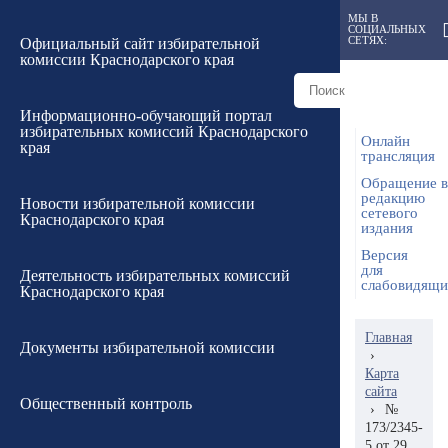
МЫ В
СОЦИАЛЬНЫХ
СЕТЯХ:
Официальный сайт избирательной
комиссии Краснодарского края
Информационно-обучающий портал
избирательных комиссий Краснодарского
Онлайн
края
трансляция
Обращение в
редакцию
Новости избирательной комиссии
сетевого
Краснодарского края
издания
Версия
для
Деятельность избирательных комиссий
слабовидящ
Краснодарского края
Главная
Документы избирательной комиссии
›
Карта
сайта
Общественный контроль
›
№
173/2345-
5 от 29