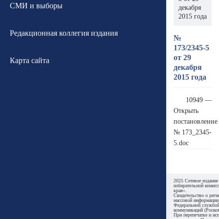
СМИ и выборы
декабря
2015 года
Редакционная коллегия издания
№
173/2345-5
от 29
Карта сайта
декабря
2015 года
10949 —
Открыть
постановление
№ 173_2345-
5.doc
2025 Сетевое издание
избирательной комисс
края».
Свидетельство о реги
массовой информации
Федеральной службой
коммуникаций (Роском
При перепечатке и ис