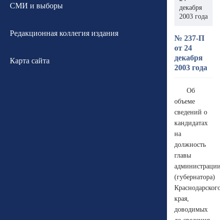
СМИ и выборы
декабря
2003 года
Редакционная коллегия издания
№ 237-П
от 24
декабря
Карта сайта
2003 года
Об
объеме
сведений о
кандидатах
на
должность
главы
администраци
(губернатора)
Краснодарског
края,
доводимых