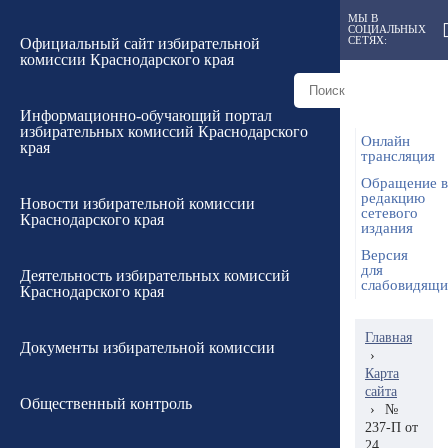
МЫ В
СОЦИАЛЬНЫХ
СЕТЯХ:
Официальный сайт избирательной
комиссии Краснодарского края
Информационно-обучающий портал
избирательных комиссий Краснодарского
Онлайн
края
трансляция
Обращение в
редакцию
Новости избирательной комиссии
сетевого
Краснодарского края
издания
Версия
для
Деятельность избирательных комиссий
слабовидящ
Краснодарского края
Главная
Документы избирательной комиссии
›
Карта
сайта
Общественный контроль
›
№
237-П от
24