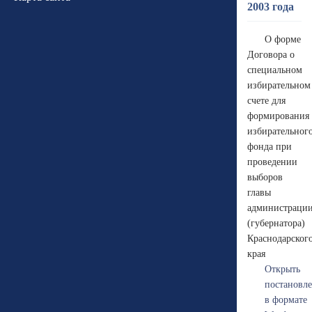
2003 года
О форме
Договора о
специальном
избирательном
счете для
формирования
избирательног
фонда при
проведении
выборов
главы
администраци
(губернатора)
Краснодарског
края
Открыть
постановл
в формате