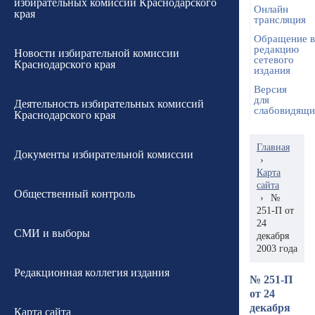
избирательных комиссий Краснодарского
Онлайн
края
трансляция
Обращение в
редакцию
Новости избирательной комиссии
сетевого
Краснодарского края
издания
Версия
для
Деятельность избирательных комиссий
слабовидящ
Краснодарского края
Главная
Документы избирательной комиссии
›
Карта
сайта
Общественный контроль
›
№
251-П от
24
СМИ и выборы
декабря
2003 года
Редакционная коллегия издания
№ 251-П
от 24
декабря
Карта сайта