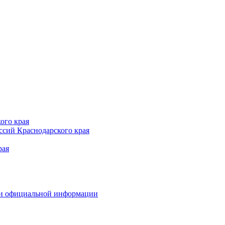
ого края
сий Краснодарского края
рая
 и официальной информации