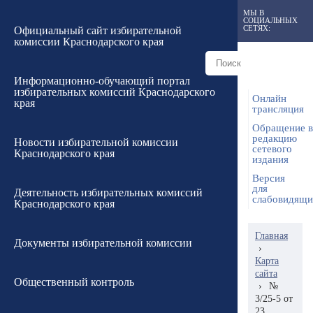
МЫ В
СОЦИАЛЬНЫХ
СЕТЯХ:
Официальный сайт избирательной
комиссии Краснодарского края
Информационно-обучающий портал
избирательных комиссий Краснодарского
Онлайн
края
трансляция
Обращение в
редакцию
Новости избирательной комиссии
сетевого
Краснодарского края
издания
Версия
для
Деятельность избирательных комиссий
слабовидящ
Краснодарского края
Главная
Документы избирательной комиссии
›
Карта
сайта
Общественный контроль
›
№
3/25-5 от
23