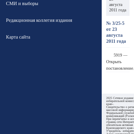
СМИ и выборы
августа
2011 года
Редакционная коллегия издания
№ 3/25-5
от 23
августа
Карта сайта
2011 года
5919 —
Открыть
постановление
2025 Сетевое издание
избирательной комисс
края».
Свидетельство о реги
массовой информации
Федеральной службой
коммуникаций (Роском
При перепечатке и ис
страниц сети Интернет
обязательна активная
Краснодарского края»
Учредитель: избирате
Адрес электронной по