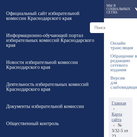
МЫ В
СОЦИАЛЬНЫХ
СЕТЯХ:
Официальный сайт избирательной
комиссии Краснодарского края
Информационно-обучающий портал
избирательных комиссий Краснодарского
Онлайн
края
трансляция
Обращение в
редакцию
Новости избирательной комиссии
сетевого
Краснодарского края
издания
Версия
для
Деятельность избирательных комиссий
слабовидящ
Краснодарского края
Главная
Документы избирательной комиссии
›
Карта
сайта
Общественный контроль
›
№
3/32-5 от
23