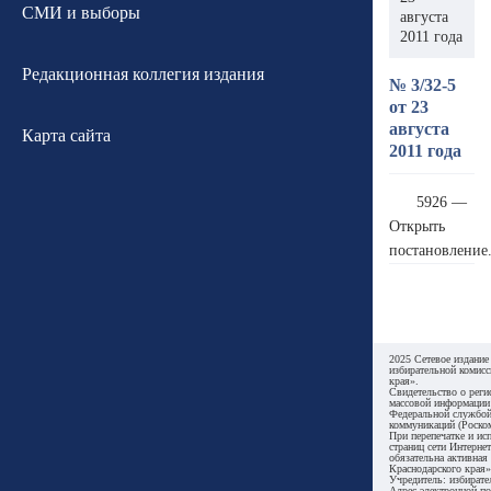
СМИ и выборы
августа
2011 года
Редакционная коллегия издания
№ 3/32-5
от 23
августа
Карта сайта
2011 года
5926 —
Открыть
постановление
2025 Сетевое издание
избирательной комисс
края».
Свидетельство о реги
массовой информации
Федеральной службой
коммуникаций (Роском
При перепечатке и ис
страниц сети Интернет
обязательна активная
Краснодарского края»
Учредитель: избирате
Адрес электронной по