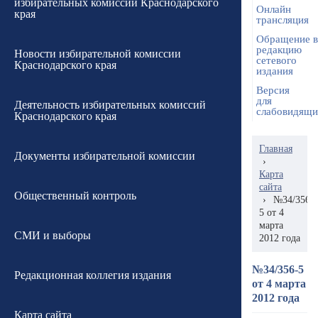
избирательных комиссий Краснодарского
Онлайн
края
трансляция
Обращение в
редакцию
Новости избирательной комиссии
сетевого
Краснодарского края
издания
Версия
для
Деятельность избирательных комиссий
слабовидящ
Краснодарского края
Главная
Документы избирательной комиссии
›
Карта
сайта
Общественный контроль
›
№34/356-
5 от 4
марта
СМИ и выборы
2012 года
№34/356-5
Редакционная коллегия издания
от 4 марта
2012 года
Карта сайта