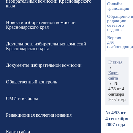
избирательных комиссий Краснодарского
Онлайн
края
трансляция
Обращение в
редакцию
Новости избирательной комиссии
сетевого
Краснодарского края
издания
Версия
для
Деятельность избирательных комиссий
слабовидящ
Краснодарского края
Главная
Документы избирательной комиссии
›
Карта
сайта
Общественный контроль
›
№
4/53 от 4
сентября
СМИ и выборы
2007 года
№ 4/53 от
Редакционная коллегия издания
4 сентября
2007 года
Карта сайта