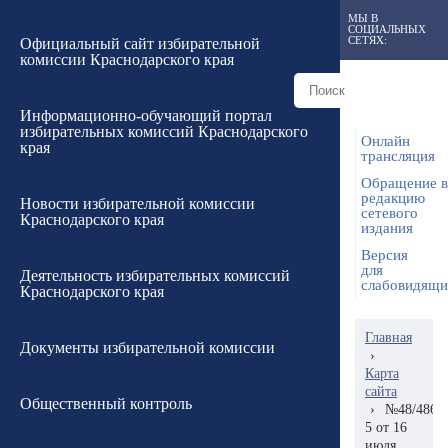
МЫ В
СОЦИАЛЬНЫХ
СЕТЯХ:
Официальный сайт избирательной
комиссии Краснодарского края
Информационно-обучающий портал
избирательных комиссий Краснодарского
Онлайн
края
трансляция
Обращение в
редакцию
Новости избирательной комиссии
сетевого
Краснодарского края
издания
Версия
для
Деятельность избирательных комиссий
слабовидящ
Краснодарского края
Главная
Документы избирательной комиссии
›
Карта
сайта
Общественный контроль
›
№48/486-
5 от 16
июля