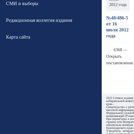
СМИ и выборы
2012 года
№48/486-5
Редакционная коллегия издания
от 16
июля 2012
года
Карта сайта
6368 —
Открыть
постановление
2025 Сетевое издание
избирательной комисс
края».
Свидетельство о реги
массовой информации
Федеральной службой
коммуникаций (Роском
При перепечатке и ис
страниц сети Интернет
обязательна активная
Краснодарского края»
Учредитель: избирате
Адрес электронной по